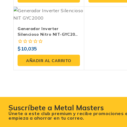
5
5
Generador Inverter
Silencioso Nitro NIT-GYC2000
2000W Eficiencia Y
Portabilidad En Energía Eco-
$
10,035
0
Amigable Silencioso
fuera
de
AÑADIR AL CARRITO
5
Suscríbete a Metal Masters
Únete a este club premium y recibe promociones 
empieza a ahorrar en tu correo.