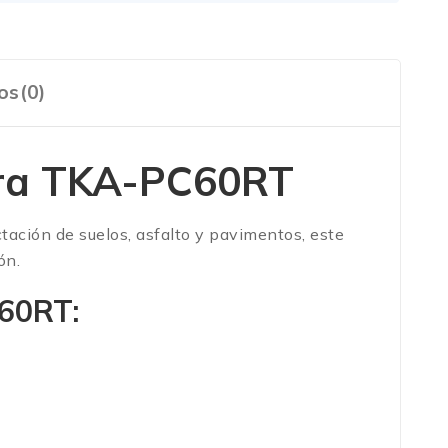
os(0)
ora TKA-PC60RT
ctación de suelos, asfalto y pavimentos, este
ón.
60RT: