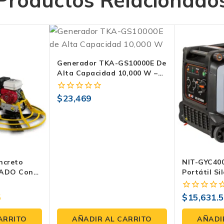
Productos Relacionado
Generador TKA-GS10000E De
Alta Capacidad 10,000 W –
Potencia Y Confiabilidad Con
Arranque Dual.
$
23,469
0
fuera
de
5
ncreto
NIT-GYC40
ADO Con
Portátil S
5.5HP
– Eficienci
5
$
15,631.
0
fuera
de
ARRITO
AÑADIR AL CARRITO
AÑADI