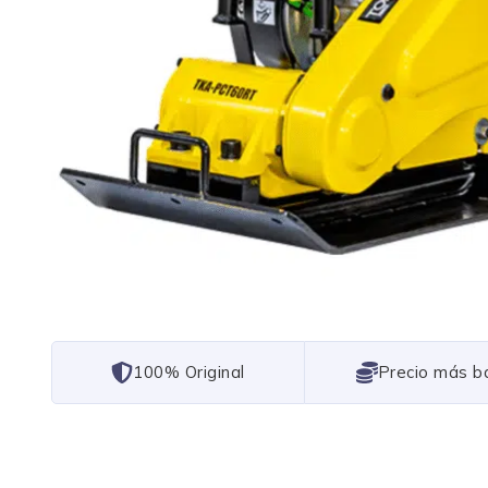
101% Original
Lowest Price