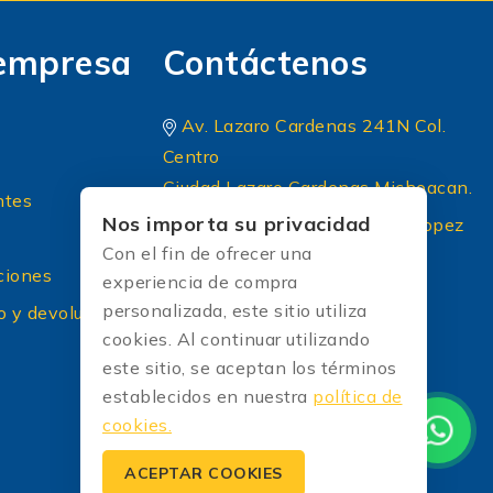
empresa
Contáctenos
Av. Lazaro Cardenas 241N Col.
Centro
Ciudad Lazaro Cardenas Michoacan.
ntes
Nos importa su privacidad
Periferico Sur 8 A Principal lopez
Con el fin de ofrecer una
portillo colonia: El briseño CP
ciones
experiencia de compra
45236 Zapopan Jalisco
personalizada, este sitio utiliza
o y devoluciones
+52 (33) 1604 5032
cookies. Al continuar utilizando
[Correo protected]
este sitio, se aceptan los términos
establecidos en nuestra
política de
cookies.
ACEPTAR COOKIES