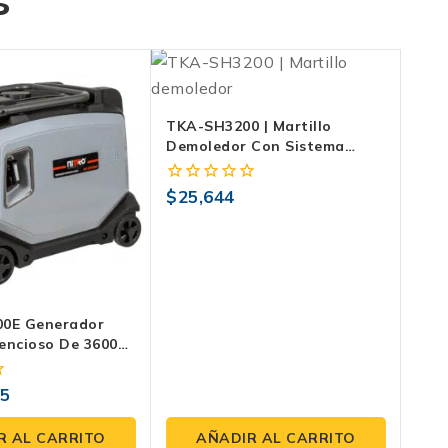
s
TKA-SH3200 | Martillo
Demoledor Con Sistema
Anti-Vibración
$
25,644
0
fuera
de
5
00E Generador
ilencioso De 3600W
a Y Bajo Ruido.
55
R AL CARRITO
AÑADIR AL CARRITO