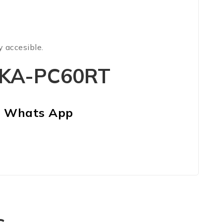
 accesible.
 TKA-PC60RT
n Whats App