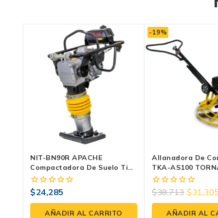
-19%
NIT-BN90R APACHE
Allanadora De Co
Compactadora De Suelo Tipo
TKA-AS100 TORN
Bailarina
Motor Loncin De 
$
24,285
$
38,713
$
31,30
0
0
fuera
fuera
de
de
AÑADIR AL CARRITO
AÑADIR AL C