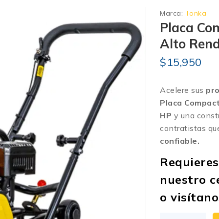
Marca:
Tonka
Placa Co
Alto Ren
$
15,950
Acelere sus
pro
Placa Compac
HP
y una constr
contratistas q
confiable.
Requieres
nuestro
c
o visítan