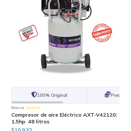
101% Original
Lowest P
Marca:
Axtech
Compresor de aire Eléctrico AXT-V42120:
1.5hp 48 litros
$
10,932