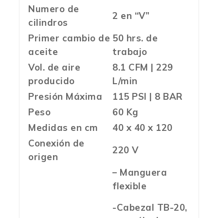
Numero de
2 en “V”
cilindros
Primer cambio de
50 hrs. de
aceite
trabajo
Vol. de aire
8.1 CFM | 229
producido
L/min
Presión Máxima
115 PSI | 8 BAR
Peso
60 Kg
Medidas en cm
40 x 40 x 120
Conexión de
220 V
origen
– Manguera
flexible
-Cabezal TB-20,