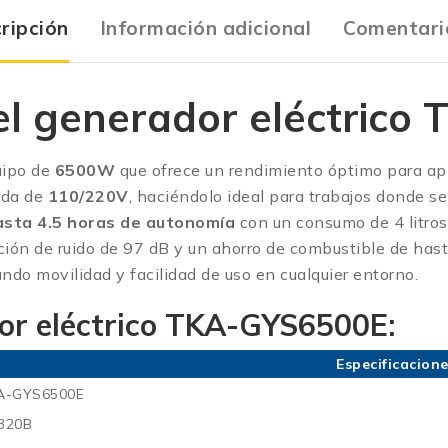
ripción
Información adicional
Comentari
el generador eléctrico
ipo de
6500W
que ofrece un rendimiento óptimo para apl
ida de
110/220V
, haciéndolo ideal para trabajos donde s
asta 4.5 horas de autonomía
con un consumo de 4 litros 
cción de ruido de 97 dB y un ahorro de combustible de has
ando movilidad y facilidad de uso en cualquier entorno.
dor eléctrico TKA-GYS6500E:
Especificacion
A-GYS6500E
320B