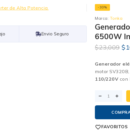
-30%
Marca:
Tonka
Generado
Free Shipping
6500W Inv
$
23,009
$
1
Generador el
motor SV320B, i
110/220V
con 
COMPR
FAVORITOS