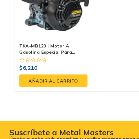
TKA-MB120 | Motor A
Gasolina Especial Para
Bailarina – Potencia Y
Rendimiento Para
$
6,210
0
Compactación Profesional
fuera
de
AÑADIR AL CARRITO
5
Suscríbete a Metal Masters
Únete a este club premium y recibe promociones 