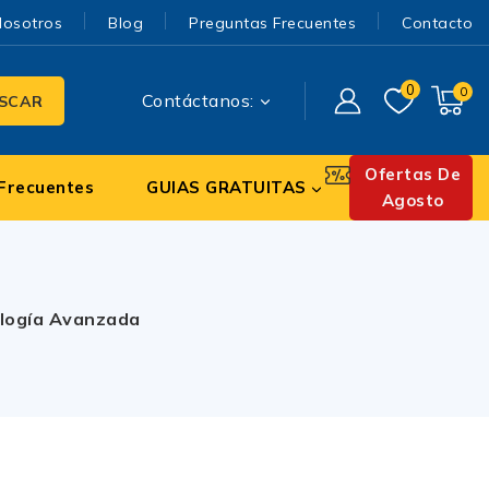
Nosotros
Blog
Preguntas Frecuentes
Contacto
0
0
Contáctanos:
SCAR
Ofertas De
Frecuentes
GUIAS GRATUITAS
Agosto
ología Avanzada