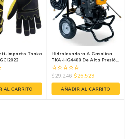
nti-Impacto Tonka
Hidrolavadora A Gasolina
-GCI2022
TKA-HG4400 De Alta Presión
16HP 4200 PSI
$
29,246
$
26,523
0
fuera
de
R AL CARRITO
AÑADIR AL CARRITO
5