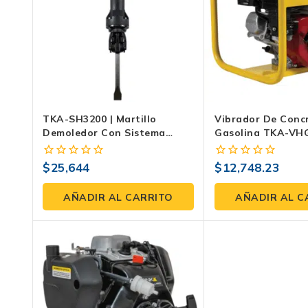
TKA-SH3200 | Martillo
Vibrador De Conc
Demoledor Con Sistema
Gasolina TKA-VHG
Anti-Vibración
Con Motor Honda
Compactación Efic
$
25,644
$
12,748.23
0
0
Duradera
fuera
fuera
de
de
AÑADIR AL CARRITO
AÑADIR AL C
5
5