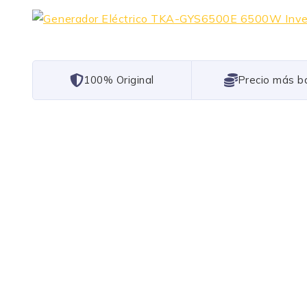
101% Original
Lowest Price