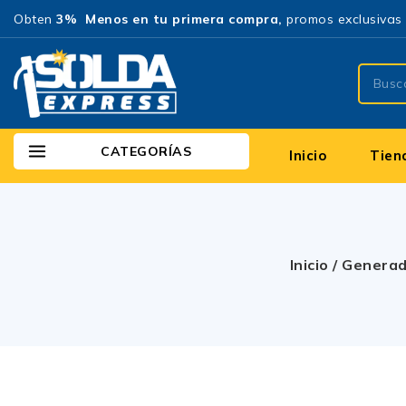
Obten
3% Menos en tu primera compra,
promos exclusivas 
CATEGORÍAS
Inicio
Tien
Inicio
/
Generad