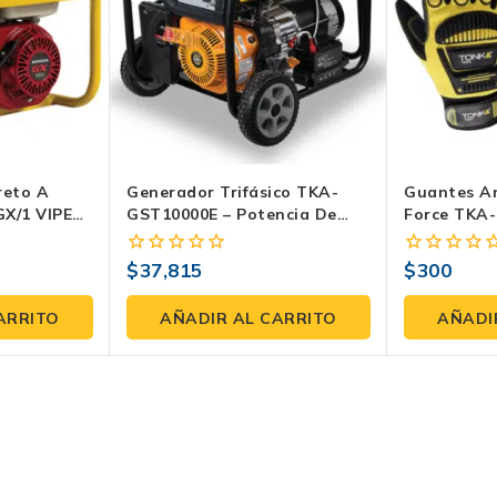
reto A
Generador Trifásico TKA-
Guantes A
X/1 VIPER
GST10000E – Potencia De
Force TKA
 GX160 –
10,000W, Motor De 16HP
iente Y
$
37,815
$
300
0
0
fuera
fuera
de
de
ARRITO
AÑADIR AL CARRITO
AÑADI
5
5