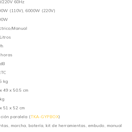
0/220V 60Hz
00W (110V), 6000W (220V)
00W
ctrico/Manual
Litros
/h
 horas
 dB
RTC
5 kg
x 49 x 50.5 cm
 kg
x 51 x 52 cm
ción paralela (
TKA-GYPBOX
)
ntas, marcha, batería, kit de herramientas, embudo, manual