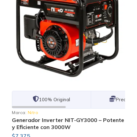
101% Original
Lowest P
Marca:
Nitro
Generador Inverter NIT-GY3000 – Potente
y Eficiente con 3000W
$
7,375