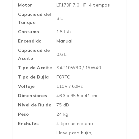
Motor
LT170F 7.0 HP, 4 tiempos
Capacidad del
8 L
Tanque
Consumo
1.5 L/h
Encendido
Manual
Capacidad de
0.6 L
Aceite
Tipo de Aceite
SAE10W30 / 15W40
Tipo de Bujía
F6RTC
Voltaje
110V / 60Hz
Dimensiones
46.3 x 35.5 x 41 cm
Nivel de Ruido
75 dB
Peso
24 kg
Enchufes
4 tipo americano
Llave para bujía,