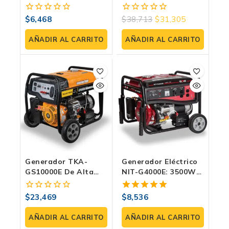
Motor 196cc,
TORNADO Con
Gasolina 4 Tiempos,
Motor Loncin De
$
6,468
$
38,713
$
31,305
0
0
120/240V – Energía
5.5HP
fuera
fuera
Confiable Y Continua
de
de
AÑADIR AL CARRITO
AÑADIR AL CARRITO
5
5
Generador TKA-
Generador Eléctrico
GS10000E De Alta
NIT-G4000E: 3500W
Capacidad 10,000 W
De Potencia- Ideal
– Potencia Y
Para Uso Residencial
$
23,469
$
8,536
0
5.00
Confiabilidad Con
Y Comercial
fuera
fuera de 5
Arranque Dual.
de
AÑADIR AL CARRITO
AÑADIR AL CARRITO
5