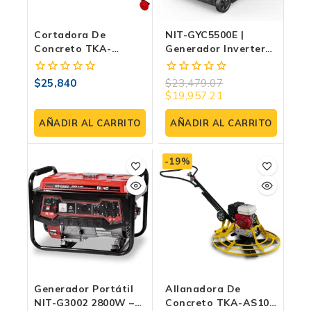
Cortadora De
NIT-GYC5500E |
Concreto TKA-
Generador Inverter
FS450RT NAVAJO De
Silencioso 5.5 KW
13HP Profesional–
110/220V Para Hogar,
$
25,840
$
23,479.07
0
0
Máximo Rendimiento
Oficina Móvil Y
$
19,957.21
fuera
fuera
Y Precisión
Exteriores
de
de
5
5
AÑADIR AL CARRITO
AÑADIR AL CARRITO
-19%
Generador Portátil
Allanadora De
NIT-G3002 2800W –
Concreto TKA-AS100