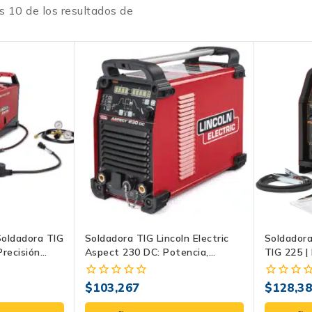
os
10
de los resultados de
oldadora TIG
Soldadora TIG Lincoln Electric
Soldadora
recisión
Aspect 230 DC: Potencia,
TIG 225 |
ato Portátil
Control Y Confiabilidad
Profesional
$
103,267
$
128,3
0
0
fuera
fuera