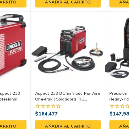
de
de
CARRITO
AÑADIR AL CARRITO
AÑA
5
5
Aspect 230
Aspect 230 DC Enfriado Por Aire
Precision
ofesional
One-Pak | Soldadora TIG
Ready-Pa
Profesional Lincoln
AC/DC 230
$
164,477
$
147,9
0
0
fuera
fuera
de
de
CARRITO
AÑADIR AL CARRITO
AÑA