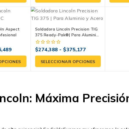
5
5
oln Aspect
Soldadora Lincoln Precision TIG
fesional
375 Ready-Pak®| Para Aluminio
Y Acero
6,489
$
274,388
-
$
375,177
0
fuera
de
OPCIONES
SELECCIONAR OPCIONES
5
ncoln: Máxima Precisió