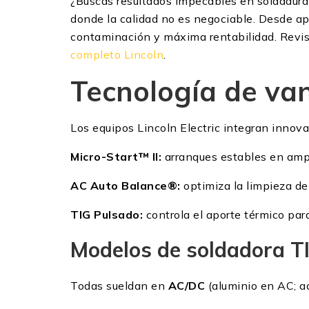
¿Buscas resultados impecables en soldadura
donde la calidad no es negociable. Desde apl
contaminación y máxima rentabilidad. Revi
completo Lincoln
.
Tecnología de van
Los equipos Lincoln Electric integran inno
Micro-Start™ II:
arranques estables en ampe
AC Auto Balance®:
optimiza la limpieza de
TIG Pulsado:
controla el aporte térmico par
Modelos de soldadora T
Todas sueldan en
AC/DC
(aluminio en AC; a