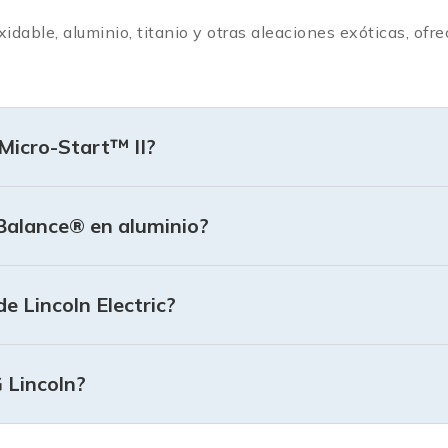
xidable, aluminio, titanio y otras aleaciones exóticas, of
 Micro-Start™ II?
Balance® en aluminio?
e Lincoln Electric?
 Lincoln?