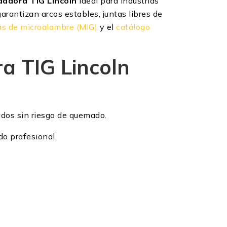
dadora TIG Lincoln
ideal para industrias
arantizan arcos estables, juntas libres de
as de microalambre (MIG)
y el
catálogo
a TIG Lincoln
ados sin riesgo de quemado.
do profesional.