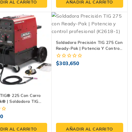
de
DIR AL CARRITO
AÑADIR AL CARRITO
5
Soldadora Precisión TIG 275 Con
Ready-Pak | Potencia Y Control
Profesional (K2618-1)
$
303,650
0
fuera
de
5
 TIG® 225 Con Carro
k® | Soldadora TIG
 A Lincoln Electric
80
DIR AL CARRITO
AÑADIR AL CARRITO