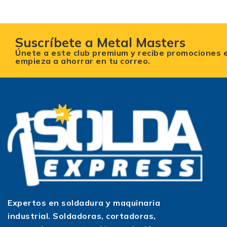
Suscríbete a Metal Masters
Únete a este club premium y recibe promociones 
empieza a ahorrar en tu correo.
Expertos en soldadura y maquinaria
industrial. Soldadoras, cortadoras,