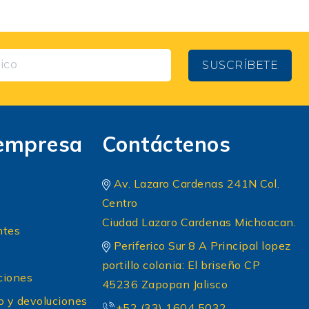
SUSCRÍBETE
empresa
Contáctenos
Av. Lazaro Cardenas 241N Col.
Centro
Ciudad Lazaro Cardenas Michoacan.
ntes
Periferico Sur 8 A Principal lopez
portillo colonia: El briseño CP
ciones
45236 Zapopan Jalisco
o y devoluciones
+52 (33) 1604 5032