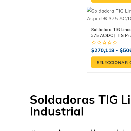
5
Soldadora TIG Linc
375 AC/DC | TIG Pro
$
270,118
-
$
50
0
fuera
de
SELECCIONAR 
5
Soldadoras TIG Li
Industrial