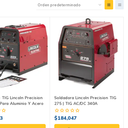
 TIG Lincoln Precision
Soldadora Lincoln Precision TIG
 Para Aluminio Y Acero
275 | TIG AC/DC 340A
83
$
184,047
0
fuera