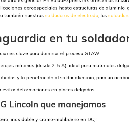
 de alta exigencia? En SoldaExpress.mx ofrecemos la
sol
icaciones aeroespaciales hasta estructuras de aluminio, g
sa también nuestras
soldadoras de electrodo
, las
soldador
guardia en tu soldador
vaciones clave para dominar el proceso GTAW:
rajes mínimos (desde 2-5 A), ideal para materiales delg
 óxidos y la penetración al soldar aluminio, para un acaba
a evitar deformaciones en placas delgadas.
IG Lincoln que manejamos
cero, inoxidable y cromo-molibdeno en DC):