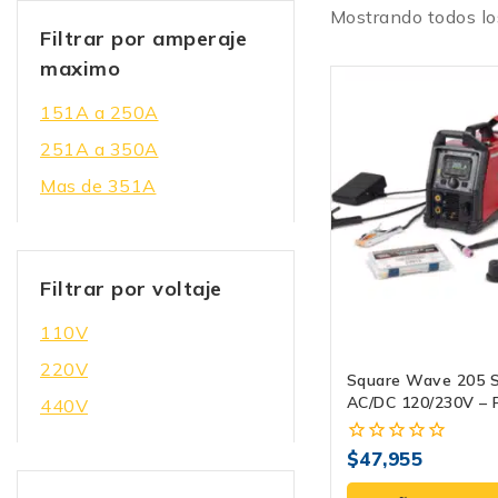
Mostrando todos l
Filtrar por amperaje
maximo
151A a 250A
251A a 350A
Mas de 351A
Filtrar por voltaje
110V
220V
Square Wave 205 S
AC/DC 120/230V – P
440V
Profesional En Form
$
47,955
0
fuera