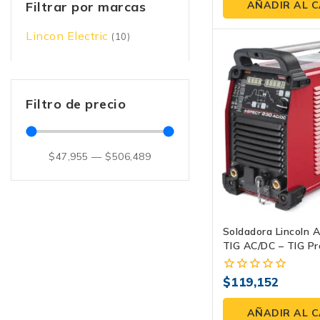
de
AÑADIR AL 
Filtrar por marcas
5
Lincon Electric
(10)
Filtro de precio
$
47,955
—
$
506,489
Soldadora Lincoln 
TIG AC/DC – TIG Pr
$
119,152
0
fuera
de
AÑADIR AL 