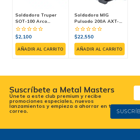
Soldadora Truper
Soldadora MIG
SOT-100 Arco
Pulsado 200A AXT-
Electrico 90 Amp
PULSEMIG200LCD |
Corriente Alterna
MIG Con Pulso/Doble
$
2,100
$
22,550
0
0
Electrodo 110v -
Pulso, TIG Lift Y MMA
fuera
fuera
Inversor
| 220V
de
de
AÑADIR AL CARRITO
AÑADIR AL CARRITO
5
5
Suscríbete a Metal Masters
Únete a este club premium y recibe
promociones especiales, nuevos
lanzamientos y empieza a ahorrar en tu
correo.
SUSCRÍ