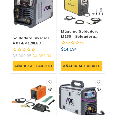
Máquina Soldadora
M160 – Soldadora
Soldadora Inversor
Electrodo Y TIG Weld
AXT-EM120LED |
500
MIG/MMA/TIG Lift |
$
14,194
0
Bi-Voltaje | Sin Gas
fuera
$
5,369.85
$
4,383.34
0
de
fuera
5
de
AÑADIR AL CARRITO
AÑADIR AL CARRITO
5