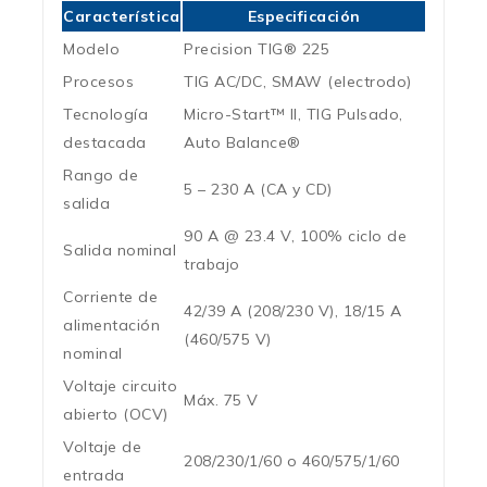
Característica
Especificación
Modelo
Precision TIG® 225
Procesos
TIG AC/DC, SMAW (electrodo)
Tecnología
Micro-Start™ II, TIG Pulsado,
destacada
Auto Balance®
Rango de
5 – 230 A (CA y CD)
salida
90 A @ 23.4 V, 100% ciclo de
Salida nominal
trabajo
Corriente de
42/39 A (208/230 V), 18/15 A
alimentación
(460/575 V)
nominal
Voltaje circuito
Máx. 75 V
abierto (OCV)
Voltaje de
208/230/1/60 o 460/575/1/60
entrada