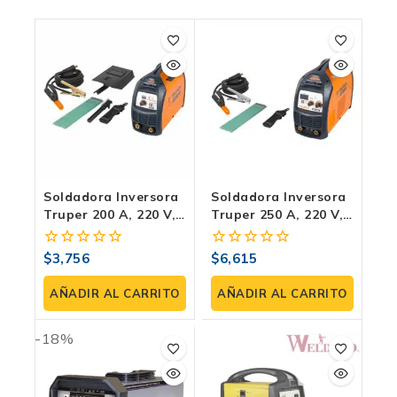
Soldadora Inversora
Soldadora Inversora
Truper 200 A, 220 V,
Truper 250 A, 220 V,
Electrodo Y TIG –
Truper Para
SOIN-200
Electrodo – Inversor
$
3,756
$
6,615
0
0
SOIN-250
fuera
fuera
de
de
AÑADIR AL CARRITO
AÑADIR AL CARRITO
5
5
-18%