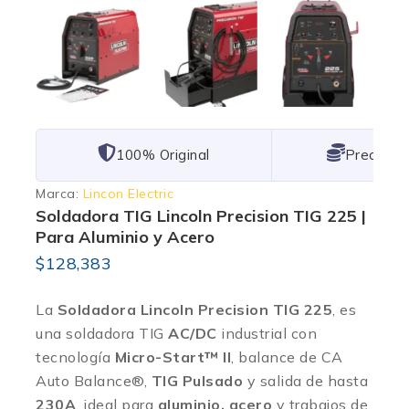
101% Original
Lowest P
Marca:
Lincon Electric
Soldadora TIG Lincoln Precision TIG 225 |
Para Aluminio y Acero
$
128,383
La
Soldadora Lincoln Precision TIG 225
, es
una soldadora TIG
AC/DC
industrial con
tecnología
Micro-Start™ II
, balance de CA
Auto Balance®,
TIG Pulsado
y salida de hasta
230A
, ideal para
aluminio, acero
y trabajos de