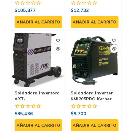
SuperMIG500LCD |
TIG Alta Frecuencia
Microalambre,
Y Electrodo. Incluye
$
105,877
$
12,732
0
0
Electrodo Y TIG Lift |
Bi-Voltaje
fuera
fuera
Bi-Voltaje, Pantalla
Profesional
de
de
AÑADIR AL CARRITO
AÑADIR AL CARRITO
LCD
5
5
Soldadora Inversora
Soldadora Inverter
AXT-
KMI205PRO Kerher
SUPERMIG255LCD
IGBT | 110/220V |
MIG/MMA/TIG Lift |
MIG/MMA/TIG
$
35,436
$
9,700
0
0
250Amp
fuera
fuera
de
de
AÑADIR AL CARRITO
AÑADIR AL CARRITO
5
5