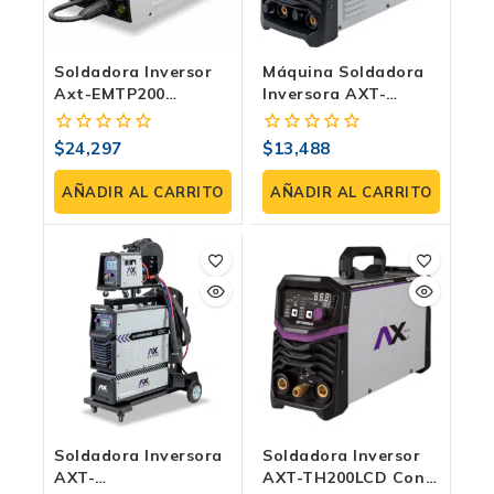
Soldadora Inversor
Máquina Soldadora
Axt-EMTP200
Inversora AXT-
Multitask |
TEC200 | Electrodo,
MIG/MMA/TIG HF Y
Tig HF Y Plasma 200
$
24,297
$
13,488
0
0
Plasma 200 Amp
Amp
fuera
fuera
de
de
AÑADIR AL CARRITO
AÑADIR AL CARRITO
5
5
Soldadora Inversora
Soldadora Inversor
AXT-
AXT-TH200LCD Con