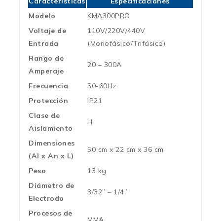
Características
Especificaciónes
Modelo
KMA300PRO
Voltaje de
110V/220V/440V
Entrada
(Monofásico/Trifásico)
Rango de
20 – 300A
Amperaje
Frecuencia
50-60Hz
Protección
IP21
Clase de
H
Aislamiento
Dimensiones
50 cm x 22 cm x 36 cm
(Al x An x L)
Peso
13 kg
Diámetro de
3/32” – 1/4”
Electrodo
Procesos de
MMA