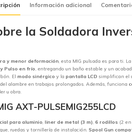
ripción
Información adicional
Comentari
bre la Soldadora Inve
ura y menor deformación
, esta MIG pulsada es para ti. L
y Pulso en frío
, entregando un baño estable y un acaba
rbón. El
modo sinérgico
y la
pantalla LCD
simplifican el 
del alambre en trabajos prolongados. Además, funciona
c
er u obra.
ra MIG AXT-PULSEMIG255LCD
cial para aluminio
,
liner de metal (3 m)
,
6 rodillos
(2 en 
ue, ruedas y tornillería de instalación.
Spool Gun compa