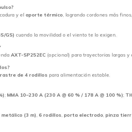
pulso?
icadura y el
aporte térmico
, logrando cordones más fino
SS/GS)
cuando la movilidad o el viento te lo exigen.
?
ienda
AXT-SP252EC
(opcional) para trayectorias largas y
los?
rastre de 4 rodillos
para alimentación estable.
%)
;
MMA 10–230 A (230 A @ 60 % / 178 A @ 100 %)
;
TI
r metálico (3 m)
,
6 rodillos
,
porta electrodo
,
pinza tier