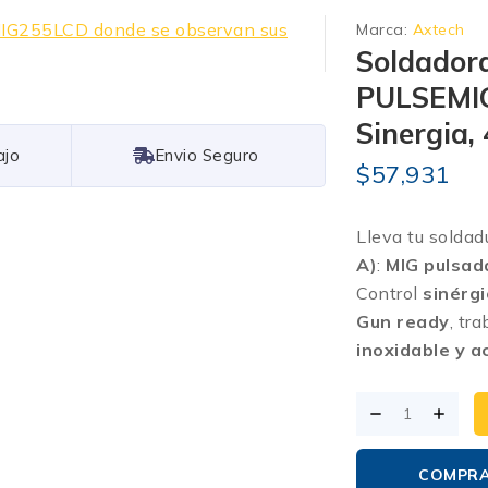
Marca:
Axtech
Soldador
PULSEMIG
Sinergia, 
Free Shipping
$
57,931
Lleva tu soldad
A)
:
MIG pulsada
Control
sinérgi
Gun ready
, tr
inoxidable y a
COMPR