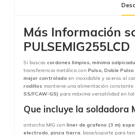
Desc
Más Información so
PULSEMIG255LCD
Si buscas
cordones limpios, mínima salpicad
transferencia metálica con
Pulso, Doble Pulso 
mejor controlado
en inoxidable y aceros al ca
rodillos
mantiene una alimentación constante 
SS/FCAW-GS)
para máxima versatilidad en tall
Que incluye la soldado
antorcha MIG con
liner de grafeno (3 m) espe
electrodo
,
pinza tierra
, base/soporte para tanq