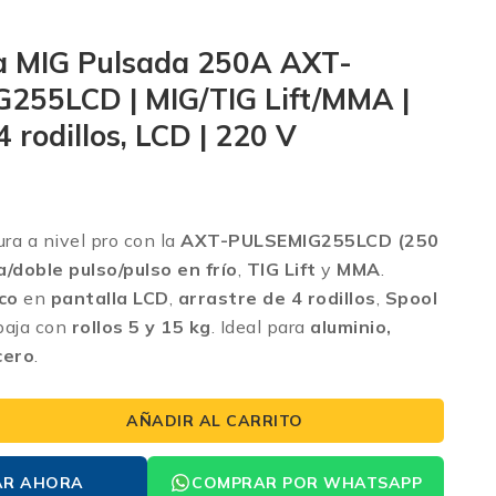
a MIG Pulsada 250A AXT-
255LCD | MIG/TIG Lift/MMA |
4 rodillos, LCD | 220 V
ura a nivel pro con la
AXT-PULSEMIG255LCD (250
/doble pulso/pulso en frío
,
TIG Lift
y
MMA
.
co
en
pantalla LCD
,
arrastre de 4 rodillos
,
Spool
abaja con
rollos 5 y 15 kg
. Ideal para
aluminio,
cero
.
AÑADIR AL CARRITO
AR AHORA
COMPRAR POR WHATSAPP