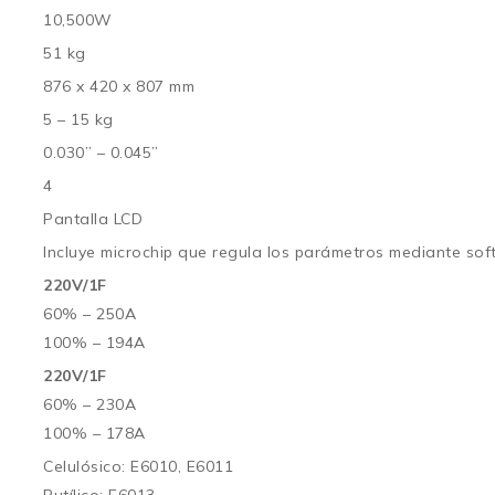
10,500W
51 kg
876 x 420 x 807 mm
5 – 15 kg
0.030” – 0.045”
4
Pantalla LCD
Incluye microchip que regula los parámetros mediante so
220V/1F
60% – 250A
100% – 194A
220V/1F
60% – 230A
100% – 178A
Celulósico: E6010, E6011