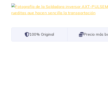
101% Original
Lowest Price