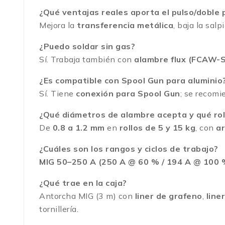
¿Qué ventajas reales aporta el pulso/doble 
Mejora la
transferencia metálica
, baja la salp
¿Puedo soldar sin gas?
Sí. Trabaja también con
alambre flux (FCAW-
¿Es compatible con Spool Gun para aluminio
Sí. Tiene
conexión para Spool Gun
; se recom
¿Qué diámetros de alambre acepta y qué rol
De
0.8 a 1.2 mm
en
rollos de 5 y 15 kg
, con
ar
¿Cuáles son los rangos y ciclos de trabajo?
MIG 50–250 A (250 A @ 60 % / 194 A @ 100 
¿Qué trae en la caja?
Antorcha MIG (3 m) con
liner de grafeno
,
line
tornillería.