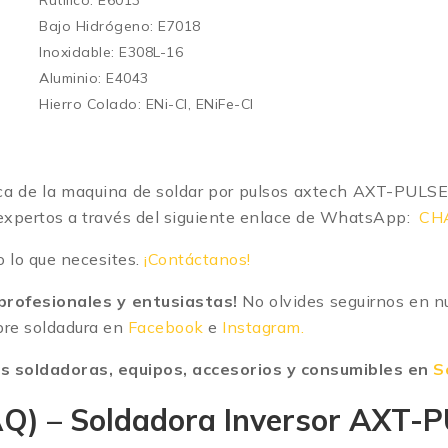
Rutílico: E6013
Bajo Hidrógeno: E7018
Inoxidable: E308L-16
Aluminio: E4043
Hierro Colado: ENi-Cl, ENiFe-Cl
ca de la
maquina de soldar por pulsos axtech AXT-PUL
expertos a través del siguiente enlace de WhatsApp:
CH
o lo que necesites.
¡Contáctanos!
rofesionales y entusiastas!
No olvides seguirnos en nu
bre soldadura en
Facebook
e
Instagram.
 soldadoras, equipos, accesorios y consumibles en
S
AQ) – Soldadora Inversor AX