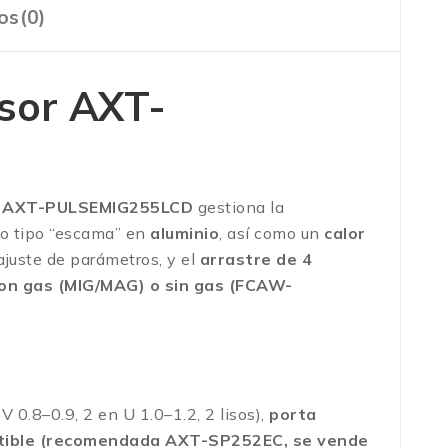
os(0)
rsor AXT-
a
AXT-PULSEMIG255LCD
gestiona la
do tipo “escama” en
aluminio
, así como un
calor
ajuste de parámetros, y el
arrastre de 4
on gas (MIG/MAG) o sin gas (FCAW-
V 0.8–0.9, 2 en U 1.0–1.2, 2 lisos),
porta
tible (recomendada AXT-SP252EC, se vende