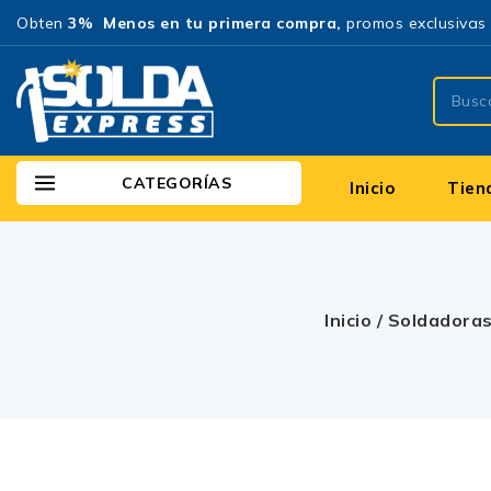
Obten
3% Menos en tu primera compra,
promos exclusivas 
CATEGORÍAS
Inicio
Tien
Inicio
/
Soldadora