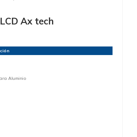
5LCD Ax tech
ación
para Aluminio