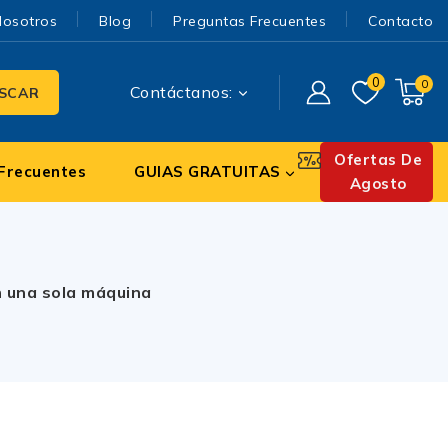
Nosotros
Blog
Preguntas Frecuentes
Contacto
0
0
Contáctanos:
SCAR
Ofertas De
Frecuentes
GUIAS GRATUITAS
Agosto
n una sola máquina