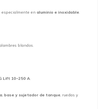
s, especialmente en
aluminio e inoxidable
.
 alambres blandos.
G Lift 10–250 A
.
ra
,
base y sujetador de tanque
, ruedas y