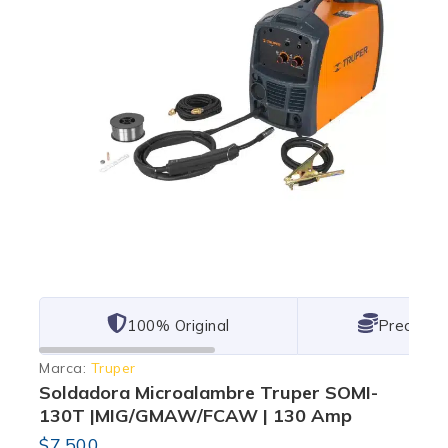
101% Original
Lowest P
Marca:
Truper
Soldadora Microalambre Truper SOMI-
130T |MIG/GMAW/FCAW | 130 Amp
$
7,500