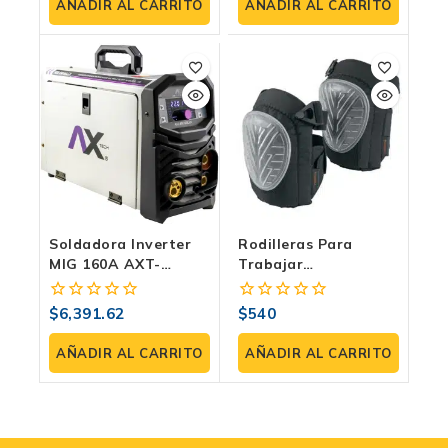
de
de
AÑADIR AL CARRITO
AÑADIR AL CARRITO
5
5
Soldadora Inverter
Rodilleras Para
MIG 160A AXT-
Trabajar
EM160LED |
Profesionales De PVC
MIG/MAG, FLUX, MMA
Acolchadas Para
$
6,391.62
$
540
0
0
Y TIG Lift
Soldadores,
fuera
fuera
Mecánicos Y Trabajos
de
de
AÑADIR AL CARRITO
AÑADIR AL CARRITO
De Construcción
5
5