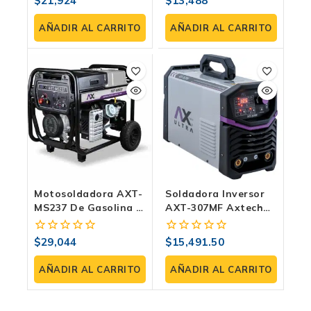
$
21,924
$
13,488
0
0
Profesional CD/CA
Amp
fuera
fuera
Para Aluminio Y
de
de
AÑADIR AL CARRITO
AÑADIR AL CARRITO
Otros Materiales
5
5
Motosoldadora AXT-
Soldadora Inversor
MS237 De Gasolina |
AXT-307MF Axtech
50-200 Amp, 120V,
300 Amp Con
14HP | Incluye
Electrodo Y TIG LIFT
$
29,044
$
15,491.50
0
0
Marcha, Batería Y
Multifase
fuera
fuera
Llantas
de
de
AÑADIR AL CARRITO
AÑADIR AL CARRITO
5
5