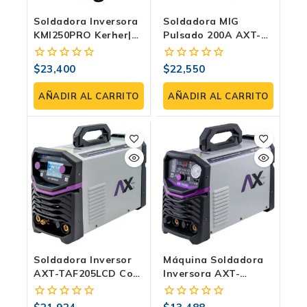
Soldadora Inversora
Soldadora MIG
KMI250PRO Kerher|
Pulsado 200A AXT-
Microalambre 250
PULSEMIG200LCD |
Amp | Tecnología
MIG Con Pulso/Doble
$
23,400
$
22,550
0
0
Alemana
Pulso, TIG Lift Y MMA
fuera
fuera
| 220V
de
de
AÑADIR AL CARRITO
AÑADIR AL CARRITO
5
5
Soldadora Inversor
Máquina Soldadora
AXT-TAF205LCD Con
Inversora AXT-
TIG Alta Frecuencia.
TEC200 | Electrodo,
Ideal En Soldadura
Tig HF Y Plasma 200