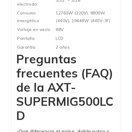
3/32” – 3/16”
electrodo
Consumo
12760W (220V), 8800W
energético
(440V), 19448W (440V-3F)
Voltaje en vacío
88V
Pantalla
LCD
Garantía
2 años
Preguntas
frecuentes (FAQ)
de la AXT-
SUPERMIG500LC
D
¿Qué diferencia al pulso, doble pulso y