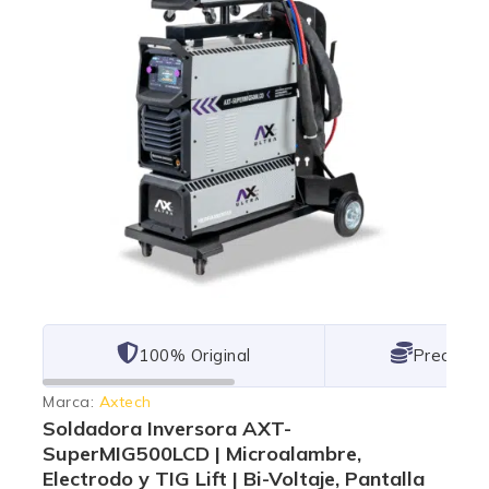
101% Original
Lowest P
Marca:
Axtech
Soldadora Inversora AXT-
SuperMIG500LCD | Microalambre,
Electrodo y TIG Lift | Bi-Voltaje, Pantalla