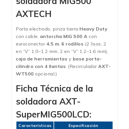
soldadora MIG500
AXTECH
Porta electrodo, pinza tierra
Heavy Duty
con cable,
antorcha MIG 500 A
con
euroconector
4.5 m
,
6 rodillos
(2 lisos, 2
en “V” 1.0–1.2 mm, 2 en “V” 1.2–1.6 mm),
caja de herramientas
y
base porta-
cilindro con 4 llantas
. (Recirculador
AXT-
WT500
opcional.)
Ficha Técnica de la
soldadora
AXT-
SuperMIG500LCD
:
Características
Especificación