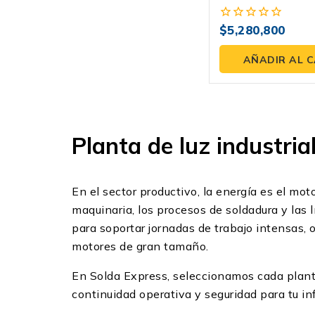
GTC477NGS220S 3
$
5,280,800
0
fuera
de
AÑADIR AL 
5
Planta de luz industria
En el sector productivo, la energía es el moto
maquinaria, los procesos de soldadura y las 
para soportar jornadas de trabajo intensas, 
motores de gran tamaño.
En Solda Express, seleccionamos cada planta 
continuidad operativa y seguridad para tu in