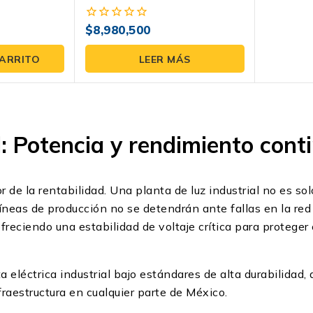
80kW Evans
Monumental A Gas Natural
$
8,980,500
0
fuera
de
CARRITO
LEER MÁS
5
l: Potencia y rendimiento cont
r de la rentabilidad. Una planta de luz industrial no es so
líneas de producción no se detendrán ante fallas en la red
ofreciendo una estabilidad de voltaje crítica para proteg
eléctrica industrial bajo estándares de alta durabilidad,
fraestructura en cualquier parte de México.