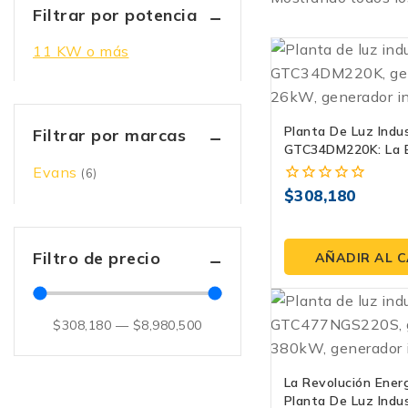
Filtrar por potencia
11 KW o más
Planta De Luz Indus
Filtrar por marcas
GTC34DM220K: La 
Tu Negocio Merece 
Evans
(6)
$
308,180
0
fuera
de
5
Filtro de precio
AÑADIR AL 
$
308,180
—
$
8,980,500
La Revolución Ener
Planta De Luz Indus