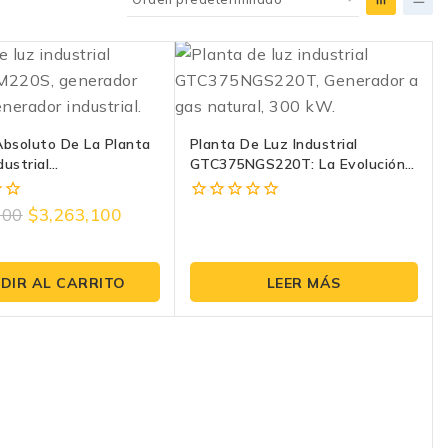
Absoluto De La Planta
Planta De Luz Industrial
dustrial
GTC375NGS220T: La Evolución
M220S Para Tu
Del Respaldo Energético
 Evans
100
$
3,263,100
0
fuera
de
5
DIR AL CARRITO
LEER MÁS