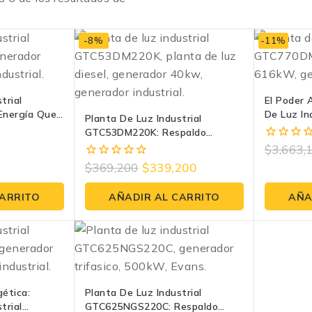
-8%
-11%
trial
El Poder 
Energía Que
De Luz In
Planta De Luz Industrial
| Evans
GTC770D
GTC53DM220K: Respaldo
Empresa |
Absoluto Para Tu Negocio
$
3,663,
0
fuera
$
369,200
$
339,200
0
de
fuera
5
de
CARRITO
AÑADIR AL CARRITO
AÑA
5
gética:
Planta De Luz Industrial
trial
GTC625NGS220C: Respaldo