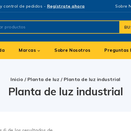
y control de pedidos -
Regístrate ahora
Sobre 
BU
da
Marcas
Sobre Nosotros
Preguntas 
Inicio
/
Planta de luz
/
Planta de luz industrial
Planta de luz industrial
os
6
de los resultados de