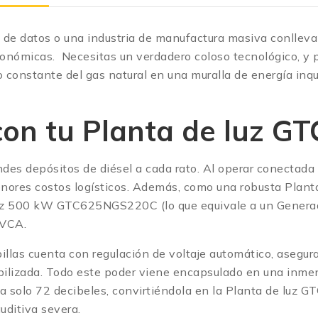
ro de datos o una industria de manufactura masiva conllev
tronómicas. Necesitas un verdadero coloso tecnológico, y 
jo constante del gas natural en una muralla de energía inq
 con tu Planta de luz 
andes depósitos de diésel a cada rato. Al operar conectada 
enores costos logísticos. Además, como una robusta Plan
e luz 500 kW GTC625NGS220C (lo que equivale a un Gen
 VCA.
llas cuenta con regulación de voltaje automático, asegur
ilizada. Todo este poder viene encapsulado en una inmen
 a solo 72 decibeles, convirtiéndola en la Planta de luz
uditiva severa.