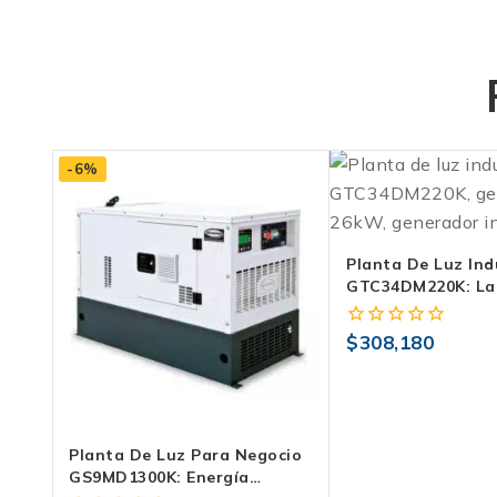
-6%
Planta De Luz Ind
GTC34DM220K: La 
Que Tu Negocio M
Evans
$
308,180
0
fuera
de
5
Planta De Luz Para Negocio
GS9MD1300K: Energía