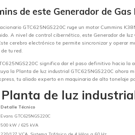
mins de este Generador de Ga
estacionario GTC625NGS220C ruge un motor Cummins K38NG
quido. A nivel de control cibernético, este Generador de
te cerebro electrónico te permite sincronizar y operar mú
de tu red.
C625NGS220C significa dar el paso definitivo hacia la aut
z tuya la Planta de luz industrial GTC625NGS220C ahora mis
ress, tu aliado experto en maquinaria de alto tonelaje p
a Planta de luz indust
Detalle Técnico
Evans GTC625NGS220C
500 kW / 625 kVA
220/127 VCA, Sistema Trifásico de 4 Hilos a 60 Hz