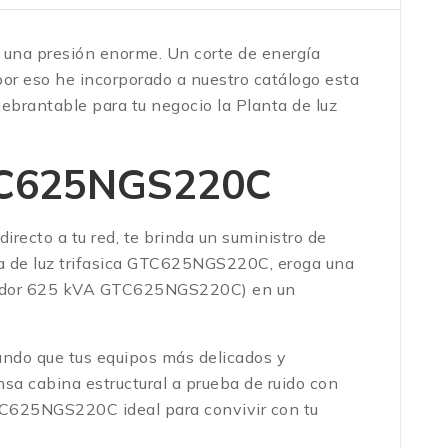
a una presión enorme. Un corte de energía
por eso he incorporado a nuestro catálogo esta
uebrantable para tu negocio la Planta de luz
GTC625NGS220C
directo a tu red, te brinda un suministro de
ta de luz trifasica GTC625NGS220C, eroga una
erador 625 kVA GTC625NGS220C) en un
ando que tus equipos más delicados y
sa cabina estructural a prueba de ruido con
 GTC625NGS220C ideal para convivir con tu