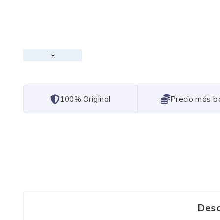
101% Original
Lowest Price
Desc