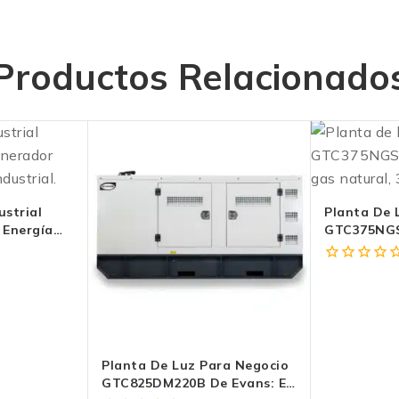
Productos Relacionado
ustrial
Planta De L
Energía
GTC375NGS
erece |
Evolución 
Energético
0
fuera
de
5
Planta De Luz Para Negocio
GTC825DM220B De Evans: El