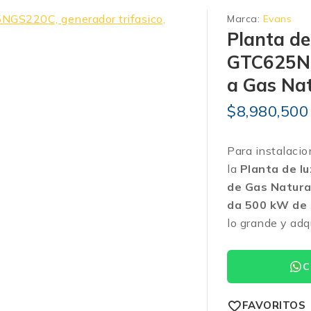
Marca:
Evans
Planta de 
GTC625NG
a Gas Na
$
8,980,500
Para instalacio
la
Planta de l
de Gas Natur
da 500 kW de 
lo grande y adq
C
FAVORITOS