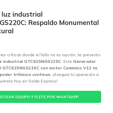
luz industrial
S220C: Respaldo Monumental
tural
nes críticas donde el fallo no es opción, te presento
uz industrial GTC625NGS220C
. Este
Generador
al GTC625NGS220C con motor Cummins V12 te
poder trifásico continuo
. ¡Asegura tu operación a
uiérela hoy en Solda Express!
OTIZAR EQUIPO Y FLETE POR WHATSAPP