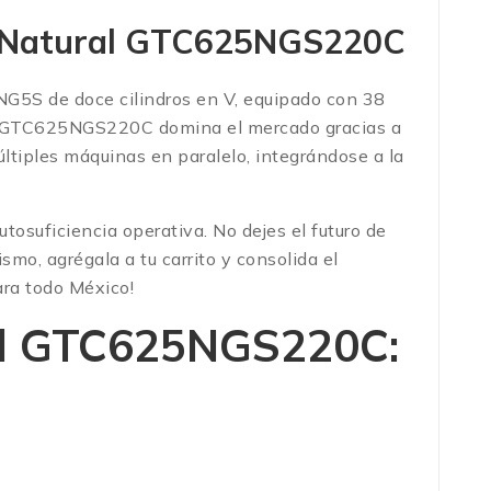
s Natural GTC625NGS220C
5S de doce cilindros en V, equipado con 38
 luz GTC625NGS220C domina el mercado gracias a
ltiples máquinas en paralelo, integrándose a la
osuficiencia operativa. No dejes el futuro de
mo, agrégala a tu carrito y consolida el
ara todo México!
rial GTC625NGS220C: