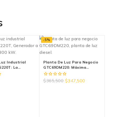
s
-5%
uz Industrial
Planta De Luz Para Negocio
220T: La
GTC69DM220: Máxima
Del Respaldo
Energía Trifásica Evans
$
365,500
$
347,500
0
fuera
de
5