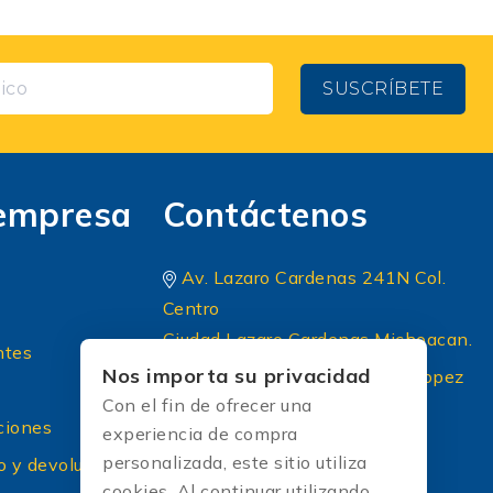
SUSCRÍBETE
empresa
Contáctenos
Av. Lazaro Cardenas 241N Col.
Centro
Ciudad Lazaro Cardenas Michoacan.
ntes
Nos importa su privacidad
Periferico Sur 8 A Principal lopez
Con el fin de ofrecer una
portillo colonia: El briseño CP
ciones
experiencia de compra
45236 Zapopan Jalisco
personalizada, este sitio utiliza
o y devoluciones
+52 (33) 1604 5032
cookies. Al continuar utilizando