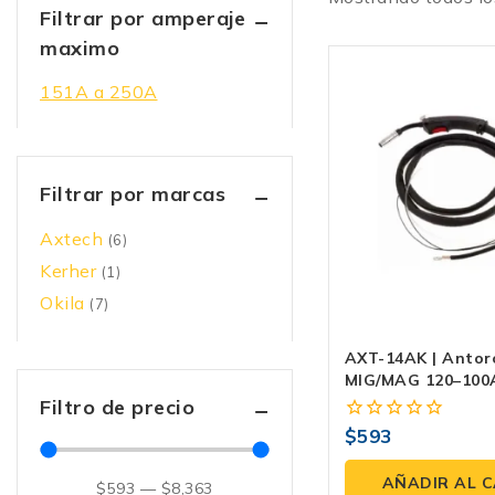
Filtrar por amperaje
maximo
151A a 250A
Filtrar por marcas
Axtech
(6)
Kerher
(1)
Okila
(7)
AXT-14AK | Antor
MIG/MAG 120–100
BINZEL Con Conec
Filtro de precio
Profesional Y Co
$
593
0
fuera
de
AÑADIR AL 
$
593
—
$
8,363