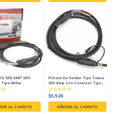
5
MIG 500 AMP 15ft
Pistola De Soldar Tipo Tweco
 Tipo Miller
300 Amp Con Conector Tipo
Miller: KCM*KM315-3545
Rendimiento Superior Y
$
5,528
0
Ergonomía Avanzada
fuera
de
DIR AL CARRITO
AÑADIR AL CARRITO
5