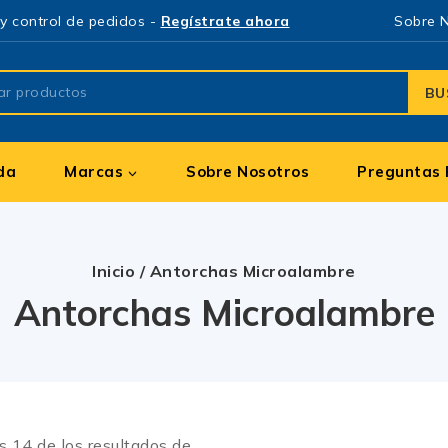
y control de pedidos -
Regístrate ahora
Sobre 
BU
da
Marcas
Sobre Nosotros
Preguntas 
Inicio
/
Antorchas Microalambre
Antorchas Microalambre
os
14
de los resultados de