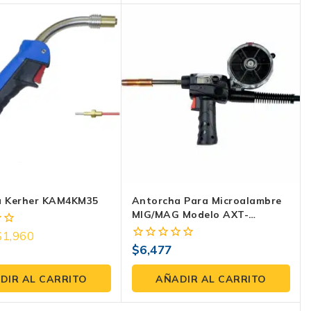
a Kerher KAM4KM35
Antorcha Para Microalambre
MIG/MAG Modelo AXT-
SP250EC 200-230A 3 Metros
$
1,960
Tipo BINZEL Euroconector
$
6,477
0
fuera
de
DIR AL CARRITO
AÑADIR AL CARRITO
5