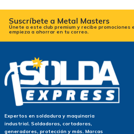
Suscríbete a Metal Masters
Únete a este club premium y recibe promociones 
empieza a ahorrar en tu correo.
Expertos en soldadura y maquinaria
industrial. Soldadoras, cortadoras,
generadores, protección y más. Marcas