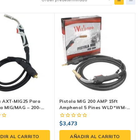
a AXT-MIG25 Para
Pistola MIG 200 AMP 15ft
a MIG/MAG – 200-
Amphenol 5 Pines WLD*WM-
etros, Tipo Binzel,
KT215-5P
esional
$
3,473
0
fuera
de
DIR AL CARRITO
AÑADIR AL CARRITO