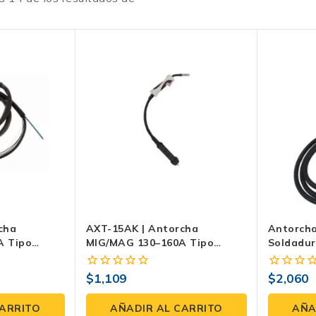
cha
AXT-15AK | Antorcha
Antorch
A Tipo
MIG/MAG 130–160A Tipo
Soldadur
tor 3/8″ —
BINZEL Con Euroconector —
230A, 3 M
mpacta
Uso Profesional AX Tech
Uso Prof
$
1,109
$
2,060
0
0
fuera
fuera
de
de
CARRITO
AÑADIR AL CARRITO
AÑA