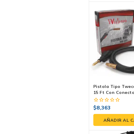
Pistola Tipo Twe
15 Ft Con Conecto
Miller WLD*WM-K
$
8,363
0
fuera
de
AÑADIR AL 
5