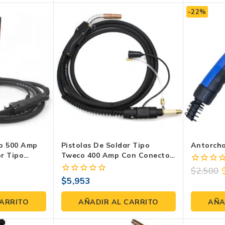
-22%
co 500 Amp
Pistolas De Soldar Tipo
Antorch
r Tipo
Tweco 400 Amp Con Conector
M515
Tipo Miller DE 10 Y 15 FT:
$
2,500
0
Potencia Y Precisión En Tus
$
5,953
fuera
0
Manos
de
fuera
5
de
CARRITO
AÑADIR AL CARRITO
AÑA
5