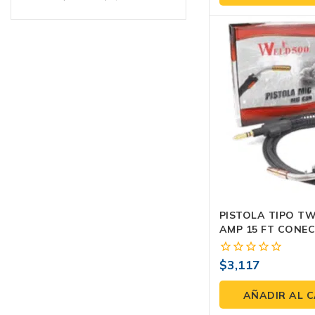
5
PISTOLA TIPO T
AMP 15 FT CONE
MILLER
$
3,117
0
fuera
de
AÑADIR AL 
5