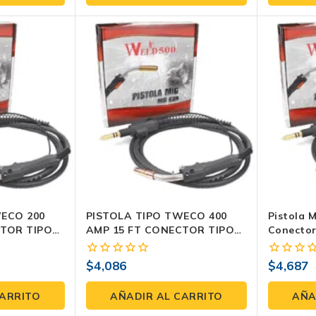
5
5
WECO 200
PISTOLA TIPO TWECO 400
Pistola 
CTOR TIPO
AMP 15 FT CONECTOR TIPO
Conector
MILLER
$
4,086
$
4,687
0
0
fuera
fuera
de
de
CARRITO
AÑADIR AL CARRITO
AÑA
5
5