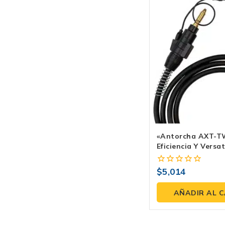
«Antorcha AXT-T
Eficiencia Y Versa
Soldadura MIG 25
Con Euroconector
$
5,014
0
Industrial
fuera
de
AÑADIR AL 
5