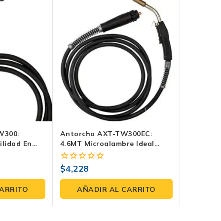
W300:
Antorcha AXT-TW300EC:
tilidad En
4.6MT Microalambre Ideal
0 Axtech
Para Axt-MIG300 Para Uso
 Para Uso
Industrial
$
4,228
0
fuera
de
CARRITO
AÑADIR AL CARRITO
5