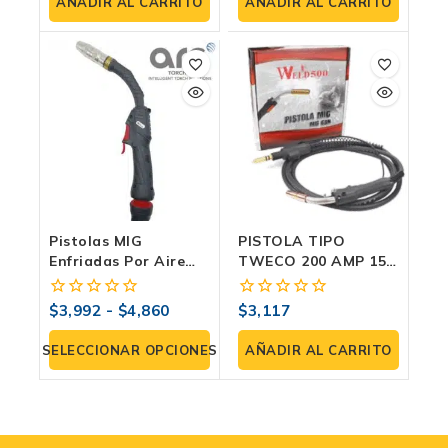
de
de
AÑADIR AL CARRITO
AÑADIR AL CARRITO
5
5
Pistolas MIG
PISTOLA TIPO
Enfriadas Por Aire
TWECO 200 AMP 15
Serie M4: Máxima
FT CONECTOR TIPO
Potencia Y
MILLER
$
3,992
-
$
4,860
$
3,117
0
0
Rendimiento
fuera
fuera
de
de
SELECCIONAR OPCIONES
AÑADIR AL CARRITO
5
5