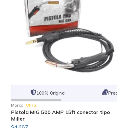
101% Original
Lowest P
Marca:
Okila
Pistola MIG 500 AMP 15ft conector tipo
Miller
$
4,687