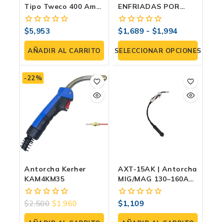
Tipo Tweco 400 Amp
ENFRIADAS POR
Con Conector Tipo
AIRE SERIE M18 Para
Miller DE 10 Y 15 FT:
210 Amperes
$
5,953
$
1,689
-
$
1,994
0
0
Potencia Y Precisión
fuera
fuera
En Tus Manos
de
de
AÑADIR AL CARRITO
SELECCIONAR OPCIONES
5
5
-22%
Antorcha Kerher
AXT-15AK | Antorcha
KAM4KM35
MIG/MAG 130–160A
Tipo BINZEL Con
Euroconector — Uso
$
2,500
$
1,960
$
1,109
0
0
Profesional AX Tech
fuera
fuera