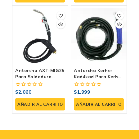
5
5
Antorcha AXT-MIG25
Antorcha Kerher
Para Soldadura
Kad4kad Para Kerher
MIG/MAG – 200-230A,
Kad200hd Tig Lift
3 Metros, Tipo
$
2,060
$
1,999
0
0
Binzel, Uso
fuera
fuera
Profesional
de
de
AÑADIR AL CARRITO
AÑADIR AL CARRITO
5
5