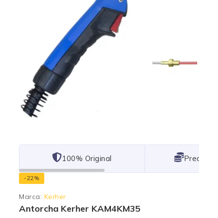
101% Original
Lowest P
-22%
Marca:
Kerher
Antorcha Kerher KAM4KM35