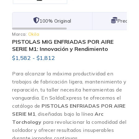
101% Original
Lowest P
Marca:
Okila
PISTOLAS MIG ENFRIADAS POR AIRE
SERIE M1: Innovación y Rendimiento
$
1,582
-
$
1,812
Para alcanzar la máxima productividad en
trabajos de fabricación ligera, mantenimiento y
reparación, tu taller necesita herramientas de
vanguardia
. En SoldaExpress te ofrecemos el
catálogo de
PISTOLAS ENFRIADAS POR AIRE
SERIE M1
, diseñadas bajo la línea
Arc
Torchology
para revolucionar la comodidad del
soldador y ofrecer resultados insuperables
durante jornadas continuas
.