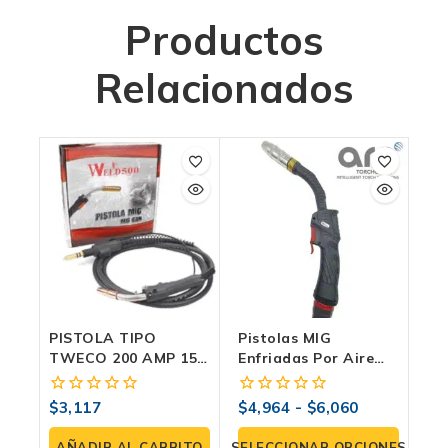
Productos
Relacionados
PISTOLA TIPO
Pistolas MIG
TWECO 200 AMP 15
Enfriadas Por Aire
FT CONECTOR TIPO
Serie M5: Potencia
MILLER
Extrema
$
3,117
$
4,964
-
$
6,060
0
0
fuera
fuera
de
de
AÑADIR AL CARRITO
SELECCIONAR OPCIONES