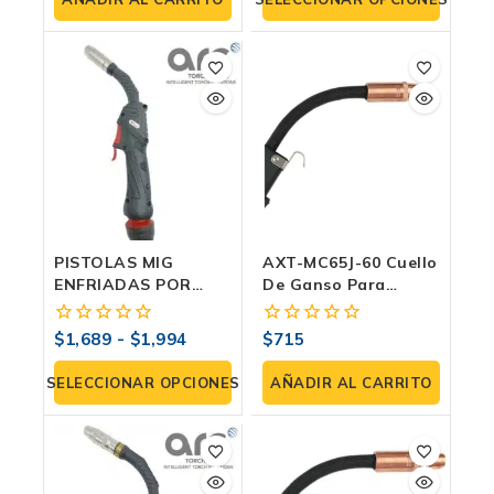
5
5
PISTOLAS MIG
AXT-MC65J-60 Cuello
ENFRIADAS POR
De Ganso Para
AIRE SERIE M18 Para
Antorcha MIG/MAG |
210 Amperes
Repuesto Industrial
$
1,689
-
$
1,994
$
715
0
0
AX Tech
fuera
fuera
de
de
SELECCIONAR OPCIONES
AÑADIR AL CARRITO
5
5