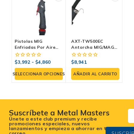
Pistolas MIG
AXT-TW500EC
Enfriadas Por Aire
Antorcha MIG/MAG
Serie M4: Máxima
Industrial Para
Potencia Y
Soldadura Pesada |
$
3,992
-
$
4,860
$
8,941
0
0
Rendimiento
Axtech
fuera
fuera
de
de
SELECCIONAR OPCIONES
AÑADIR AL CARRITO
5
5
Suscríbete a Metal Masters
Únete a este club premium y recibe
promociones especiales, nuevos
lanzamientos y empieza a ahorrar en tu
correo.
SUSCRÍ