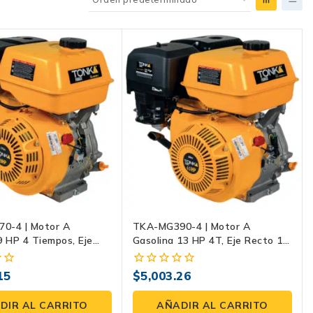
0-4 | Motor A
TKA-MG390-4 | Motor A
9 HP 4 Tiempos, Eje
Gasolina 13 HP 4T, Eje Recto 1″
 Con Cuñero Para
Con Cuñero Para Bombas,
Generadores Y
Generadores Y Maquinaria
15
$
5,003.26
0
a
fuera
de
DIR AL CARRITO
AÑADIR AL CARRITO