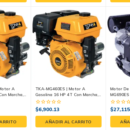
5
5
Motor A
TKA-MG460ES | Motor A
Motor De
Con Marcha,
Gasolina 16 HP 4T Con Marcha,
MG690ES 
uñero Para
Eje Recto 1″ Con Cuñero Para
22HP Y Ar
ores
Bombas, Generadores Y
Ideal Par
$
6,900.13
$
27,11
0
0
Maquinaria
fuera
fuera
de
de
CARRITO
AÑADIR AL CARRITO
AÑA
5
5