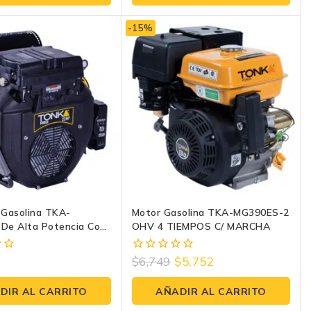
5
-15%
 Gasolina TKA-
Motor Gasolina TKA-MG390ES-2
De Alta Potencia Con
OHV 4 TIEMPOS C/ MARCHA
ranque Eléctrico –
a Equipos Industriales
5
$
6,749
$
5,752
0
fuera
de
DIR AL CARRITO
AÑADIR AL CARRITO
5