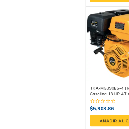
5
TKA-MG390ES-4 | 
Gasolina 13 HP 4T 
Eje Recto 1″ Con C
Bombas Y Generad
$
5,903.86
0
fuera
de
AÑADIR AL 
5