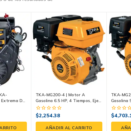
TKA-
TKA-MG200-4 | Motor A
TKA-MG27
 Extrema De
Gasolina 6.5 HP, 4 Tiempos, Eje
Gasolina 
inaria
Recto 3/4″ Con Cuñero Para
Recto 1″
Bomba, Generador Y Maquinaria
Bombas, 
$
2,254.38
$
4,703.
0
0
Maquinari
fuera
fuera
de
de
CARRITO
AÑADIR AL CARRITO
AÑA