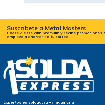
Suscríbete a Metal Masters
Únete a este club premium y recibe promociones 
empieza a ahorrar en tu correo.
Expertos en soldadura y maquinaria