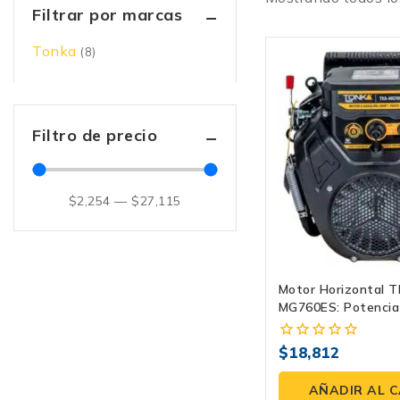
Filtrar por marcas
Tonka
(8)
Filtro de precio
$
2,254
—
$
27,115
Motor Horizontal 
MG760ES: Potencia
26 HP Para Tu Maqu
$
18,812
0
fuera
de
AÑADIR AL 