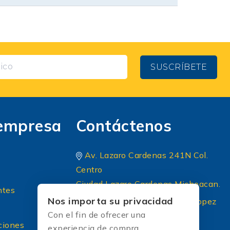
SUSCRÍBETE
empresa
Contáctenos
Av. Lazaro Cardenas 241N Col.
Centro
Ciudad Lazaro Cardenas Michoacan.
ntes
Nos importa su privacidad
Periferico Sur 8 A Principal lopez
Con el fin de ofrecer una
portillo colonia: El briseño CP
ciones
experiencia de compra
45236 Zapopan Jalisco