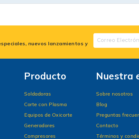
especiales, nuevos lanzamientos y
Producto
Nuestra 
Soldadoras
Sobre nosotros
Corte con Plasma
Blog
Equipos de Oxicorte
Preguntas frecue
Generadores
Contacto
Compresores
Términos y condi