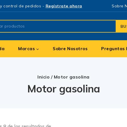
y control de pedidos -
Regístrate ahora
Sobre 
BU
da
Marcas
Sobre Nosotros
Preguntas 
Inicio
/
Motor gasolina
Motor gasolina
os
8
de los resultados de