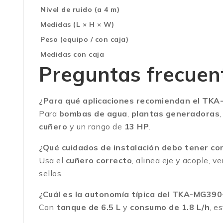
Nivel de ruido (a 4 m)
Medidas (L × H × W)
Peso (equipo / con caja)
Medidas con caja
Preguntas frecuen
¿Para qué aplicaciones recomiendan el TK
Para
bombas de agua
,
plantas generadoras
cuñero
y un rango de
13 HP
.
¿Qué cuidados de instalación debo tener con
Usa el
cuñero correcto
, alinea eje y acople, ve
sellos.
¿Cuál es la autonomía típica del TKA-MG390
Con
tanque de 6.5 L
y
consumo de 1.8 L/h
, e