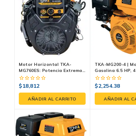
Motor Horizontal TKA-
TKA-MG200-4 | Mo
MG760ES: Potencia Extrema
Gasolina 6.5 HP, 
De 26 HP Para Tu Maquinaria
Eje Recto 3/4″ Co
Para Bomba, Gene
$
18,812
$
2,254.38
0
0
Maquinaria
fuera
fuera
de
de
AÑADIR AL CARRITO
AÑADIR AL C
5
5