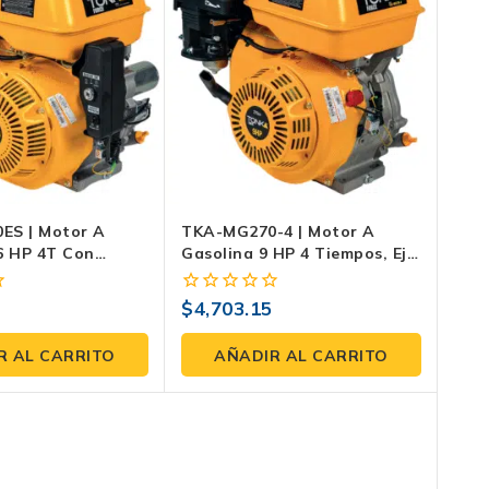
ES | Motor A
TKA-MG270-4 | Motor A
6 HP 4T Con
Gasolina 9 HP 4 Tiempos, Eje
e Recto 1″ Con
Recto 1″ Con Cuñero Para
ra Bombas,
Bombas, Generadores Y
$
4,703.15
0
s Y Maquinaria
Maquinaria
fuera
de
R AL CARRITO
AÑADIR AL CARRITO
5