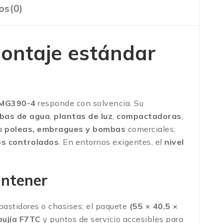
os(0)
ontaje estándar
MG390-4
responde con solvencia. Su
bas de agua
,
plantas de luz
,
compactadoras
,
 a
poleas, embragues y bombas
comerciales;
os controlados
. En entornos exigentes, el
nivel
antener
astidores o chasises; el paquete
(55 × 40.5 ×
bujía F7TC
y puntos de servicio accesibles para