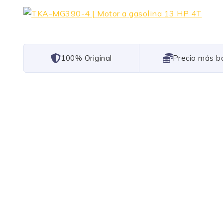
101% Original
Lowest Price