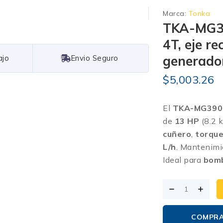
Marca:
Tonka
TKA-MG39
4T, eje r
generado
Free Shipping
$
5,003.26
El
TKA-MG390
de
13 HP
(8.2 
cuñero
,
torqu
L/h
. Mantenimi
Ideal para
bomb
COMPR