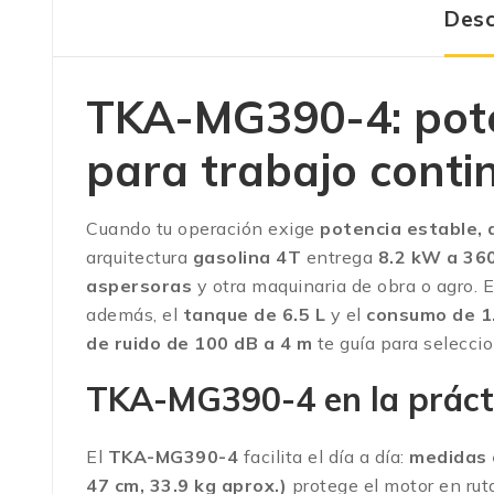
Desc
TKA-MG390-4: pote
para trabajo conti
Cuando tu operación exige
potencia estable, 
arquitectura
gasolina 4T
entrega
8.2 kW a 36
aspersoras
y otra maquinaria de obra o agro. 
además, el
tanque de 6.5 L
y el
consumo de 1.
de ruido de 100 dB a 4 m
te guía para selecci
TKA-MG390-4 en la práctic
El
TKA-MG390-4
facilita el día a día:
medidas 
47 cm, 33.9 kg aprox.)
protege el motor en rut