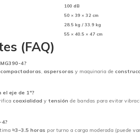
100 dB
50 × 39 × 32 cm
28.5 kg / 33.9 kg
55 × 40.5 × 47 cm
tes (FAQ)
A-MG390-4?
,
compactadoras
,
aspersoras
y maquinaria de
construcc
 el eje de 1″?
rifica
coaxialidad
y
tensión
de bandas para evitar vibra
-4?
stima
≈3–3.5 horas
por turno a carga moderada (puede vari