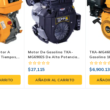
tor A
Motor De Gasolina TKA-
TKA-MG460
4 Tiempos,
MG690ES De Alta Potencia
Gasolina 1
n Cuñero
Con 22HP Y Arranque
Marcha, Ej
rador Y
Eléctrico – Ideal Para Equipos
Cuñero Pa
$
27,115
$
6,900.13
0
0
Industriales
Generadore
fuera
fuera
de
de
ARRITO
AÑADIR AL CARRITO
AÑADI
5
5