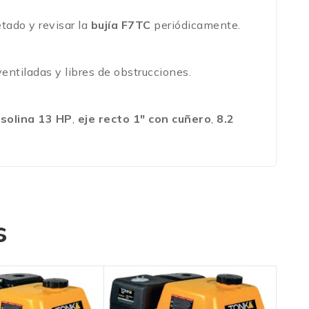
etado y revisar la
bujía F7TC
periódicamente.
entiladas y libres de obstrucciones.
solina 13 HP
,
eje recto 1″ con cuñero
,
8.2
s