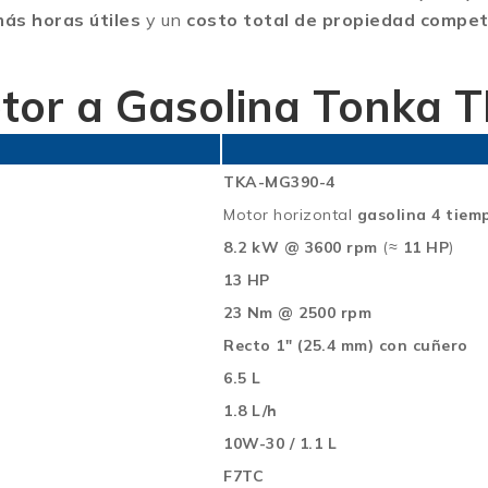
ás horas útiles
y un
costo total de propiedad compet
otor a Gasolina Tonka
TKA-MG390-4
Motor horizontal
gasolina 4 tiem
8.2 kW @ 3600 rpm
(≈
11 HP
)
13 HP
23 Nm @ 2500 rpm
Recto 1″ (25.4 mm) con cuñero
6.5 L
1.8 L/h
10W-30 / 1.1 L
F7TC