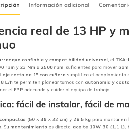
ripción
Información adicional
Comentari
ncia real de 13 HP y m
nuo
arranque confiable y compatibilidad universal
, el
TKA-
00 rpm
y
23 Nm a 2500 rpm
, suficientes para mover
bom
El
eje recto de 1″ con cuñero
simplifica el acoplamiento
8 L/h
te permiten planear turnos con
autonomía y cost
onar el
EPP
adecuado y cuidar al equipo de trabajo.
a: fácil de instalar, fácil de m
compactas (50 × 39 × 32 cm)
y
28.5 kg
para montar en b
a. Su
mantenimiento
es directo:
aceite 10W-30 (1.1 L)
,