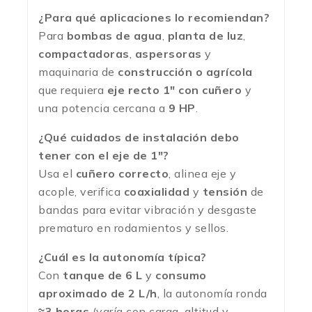
¿Para qué aplicaciones lo recomiendan?
Para
bombas de agua
,
planta de luz
,
compactadoras
,
aspersoras
y
maquinaria de
construcción o agrícola
que requiera
eje recto 1″ con cuñero
y
una potencia cercana a
9 HP
.
¿Qué cuidados de instalación debo
tener con el eje de 1″?
Usa el
cuñero correcto
, alinea eje y
acople, verifica
coaxialidad
y
tensión
de
bandas para evitar vibración y desgaste
prematuro en rodamientos y sellos.
¿Cuál es la autonomía típica?
Con
tanque de 6 L
y
consumo
aproximado de 2 L/h
, la autonomía ronda
≈3 horas
(varía con carga, altitud y