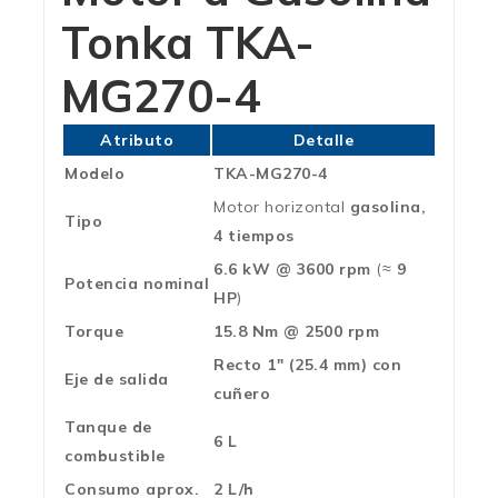
Tonka TKA-
MG270-4
Atributo
Detalle
Modelo
TKA-MG270-4
Motor horizontal
gasolina,
Tipo
4 tiempos
6.6 kW @ 3600 rpm
(≈
9
Potencia nominal
HP
)
Torque
15.8 Nm @ 2500 rpm
Recto 1″ (25.4 mm) con
Eje de salida
cuñero
Tanque de
6 L
combustible
Consumo aprox.
2 L/h