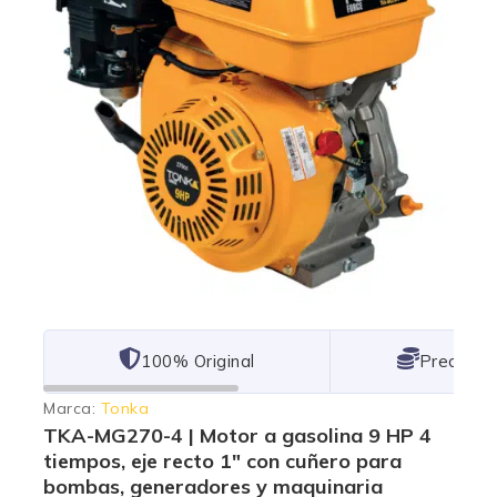
101% Original
Lowest P
Marca:
Tonka
TKA-MG270-4 | Motor a gasolina 9 HP 4
tiempos, eje recto 1″ con cuñero para
bombas, generadores y maquinaria