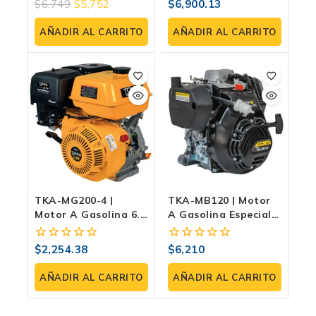
$
6,749
$
5,752
$
6,900.13
0
0
Cuñero Para
fuera
fuera
Bombas,
de
de
AÑADIR AL CARRITO
AÑADIR AL CARRITO
Generadores Y
5
5
Maquinaria
TKA-MG200-4 |
TKA-MB120 | Motor
Motor A Gasolina 6.5
A Gasolina Especial
HP, 4 Tiempos, Eje
Para Bailarina –
Recto 3/4″ Con
Potencia Y
$
2,254.38
$
6,210
0
0
Cuñero Para Bomba,
Rendimiento Para
fuera
fuera
Generador Y
Compactación
de
de
AÑADIR AL CARRITO
AÑADIR AL CARRITO
Maquinaria
Profesional
5
5