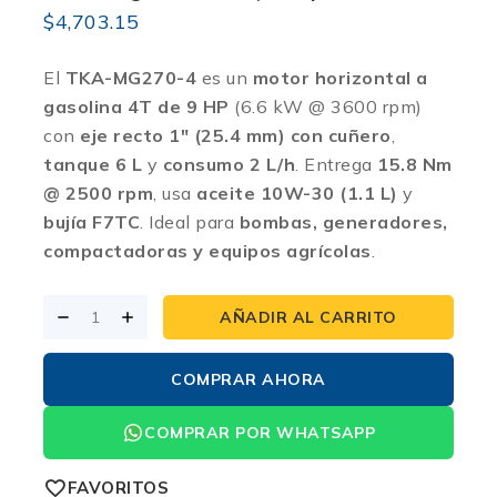
$
4,703.15
El
TKA-MG270-4
es un
motor horizontal a
gasolina 4T de 9 HP
(6.6 kW @ 3600 rpm)
con
eje recto 1″ (25.4 mm) con cuñero
,
tanque 6 L
y
consumo 2 L/h
. Entrega
15.8 Nm
@ 2500 rpm
, usa
aceite 10W-30 (1.1 L)
y
bujía F7TC
. Ideal para
bombas, generadores,
compactadoras y equipos agrícolas
.
AÑADIR AL CARRITO
COMPRAR AHORA
COMPRAR POR WHATSAPP
FAVORITOS