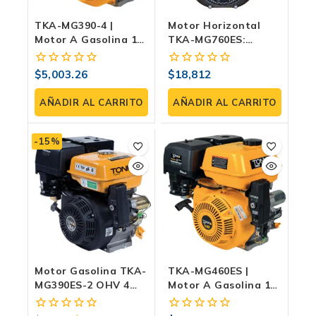
TKA-MG390-4 |
Motor Horizontal
Motor A Gasolina 13
TKA-MG760ES:
HP 4T, Eje Recto 1″
Potencia Extrema De
Con Cuñero Para
26 HP Para Tu
$
5,003.26
$
18,812
0
0
Bombas,
Maquinaria
fuera
fuera
Generadores Y
de
de
AÑADIR AL CARRITO
AÑADIR AL CARRITO
Maquinaria
5
5
-15%
Motor Gasolina TKA-
TKA-MG460ES |
MG390ES-2 OHV 4
Motor A Gasolina 16
TIEMPOS C/ MARCHA
HP 4T Con Marcha,
Eje Recto 1″ Con