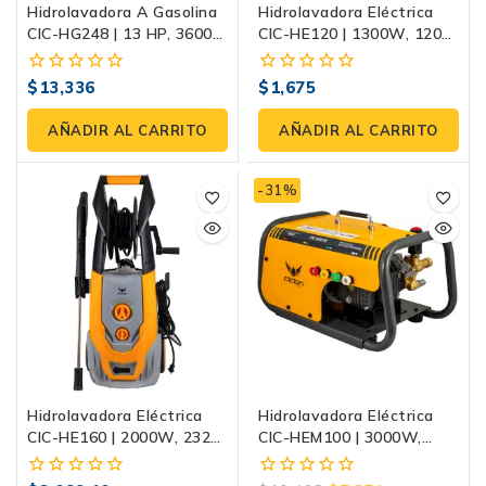
Hidrolavadora A Gasolina
Hidrolavadora Eléctrica
CIC-HG248 | 13 HP, 3600
CIC-HE120 | 1300W, 120
PSI, Con Bomba De
Bar (1740 PSI)
Pistones Cerámicos
$
13,336
$
1,675
0
0
fuera
fuera
de
de
AÑADIR AL CARRITO
AÑADIR AL CARRITO
5
5
-31%
Hidrolavadora Eléctrica
Hidrolavadora Eléctrica
CIC-HE160 | 2000W, 2320
CIC-HEM100 | 3000W,
PSI, Con Carrete Para
2175 PSI, Con Motor De
Manguera
Imanes Permanentes