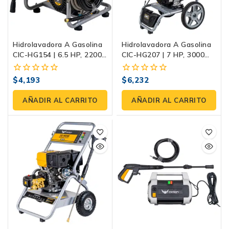
Hidrolavadora A Gasolina
Hidrolavadora A Gasolina
CIC-HG154 | 6.5 HP, 2200
CIC-HG207 | 7 HP, 3000
PSI, Con Bomba De Pistón
PSI, Con Bomba De
De Acero Inoxidable
Pistones De Acero
$
4,193
$
6,232
0
0
Inoxidable
fuera
fuera
de
de
AÑADIR AL CARRITO
AÑADIR AL CARRITO
5
5