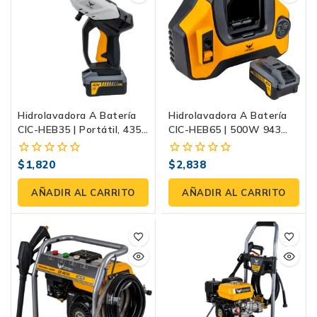
Hidrolavadora A Batería
Hidrolavadora A Batería
CIC-HEB35 | Portátil, 435
CIC-HEB65 | 500W 943
PSI, 40V
PSI 40V
$
1,820
$
2,838
0
0
fuera
fuera
de
de
AÑADIR AL CARRITO
AÑADIR AL CARRITO
5
5