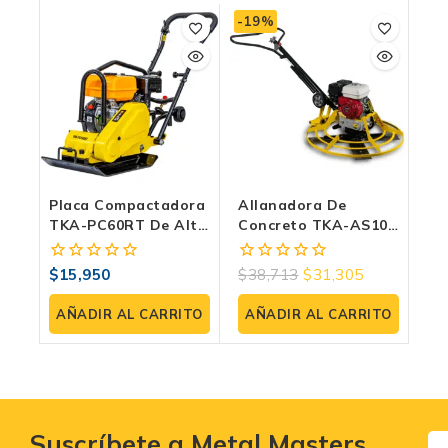
-19%
Placa Compactadora
Allanadora De
TKA-PC60RT De Alto
Concreto TKA-AS100
Rendimiento Con
TORNADO Con
Motor RATO 7 HP
Motor Loncin De
$
15,950
$
38,713
$
31,305
0
0
5.5HP
fuera
fuera
de
de
AÑADIR AL CARRITO
AÑADIR AL CARRITO
5
5
Suscríbete a Metal Masters