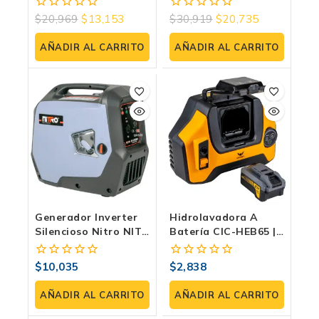
Duradera Con 13HP
Arranque Eléctrico Y
$
20,969
$
13,153
$
30,919
$
20,735
0
0
De Fuerza. Portátil
16HP
fuera
fuera
de
de
AÑADIR AL CARRITO
AÑADIR AL CARRITO
5
5
Generador Inverter
Hidrolavadora A
Silencioso Nitro NIT-
Batería CIC-HEB65 |
GYC2000 2000W
500W 943 PSI 40V
Eficiencia Y
$
10,035
$
2,838
0
0
Portabilidad En
fuera
fuera
Energía Eco-
de
de
AÑADIR AL CARRITO
AÑADIR AL CARRITO
Amigable Silencioso
5
5