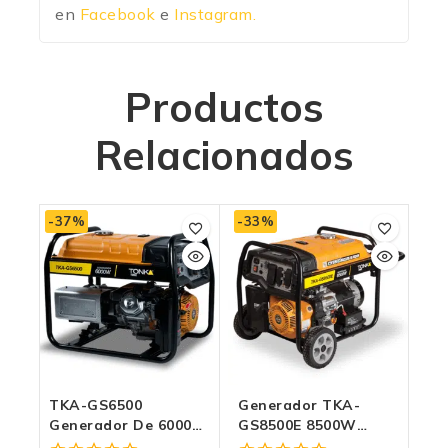
en
Facebook
e
Instagram.
Productos
Relacionados
-37%
-33%
TKA-GS6500
Generador TKA-
Generador De 6000W
GS8500E 8500W
– Energía Confiable Y
Potente Con