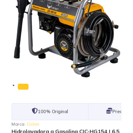
101% Original
Lowest P
Marca:
Ciclon
Hidrolavadora a Gasolina CIC-HG154 | 6.5