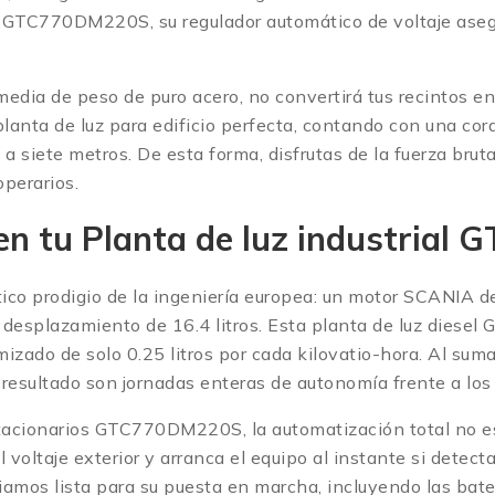
al GTC770DM220S, su regulador automático de voltaje aseg
media de peso de puro acero, no convertirá tus recintos e
planta de luz para edificio perfecta, contando con una cor
a siete metros. De esta forma, disfrutas de la fuerza br
operarios.
en tu Planta de luz industria
tico prodigio de la ingeniería europea: un motor SCANIA de
o desplazamiento de 16.4 litros. Esta planta de luz die
mizado de solo 0.25 litros por cada kilovatio-hora. Al su
 resultado son jornadas enteras de autonomía frente a los
acionarios GTC770DM220S, la automatización total no es un
oltaje exterior y arranca el equipo al instante si detect
amos lista para su puesta en marcha, incluyendo las bater