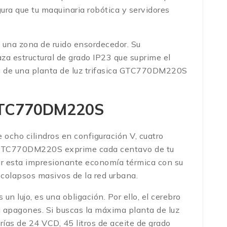
ura que tu maquinaria robótica y servidores
n una zona de ruido ensordecedor. Su
aza estructural de grado IP23 que suprime el
uta de una planta de luz trifasica GTC770DM220S
l GTC770DM220S
 ocho cilindros en configuración V, cuatro
sel GTC770DM220S exprime cada centavo de tu
mar esta impresionante economía térmica con su
 colapsos masivos de la red urbana.
 lujo, es una obligación. Por ello, el cerebro
a apagones. Si buscas la máxima planta de luz
ías de 24 VCD, 45 litros de aceite de grado