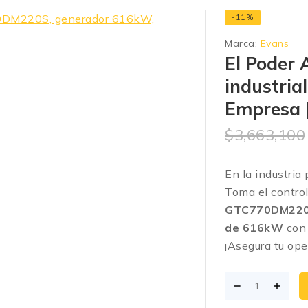
-11%
Marca:
Evans
El Poder 
industri
Empresa 
$
3,663,100
En la industria
Toma el control
GTC770DM220
de 616kW
con
¡Asegura tu ope