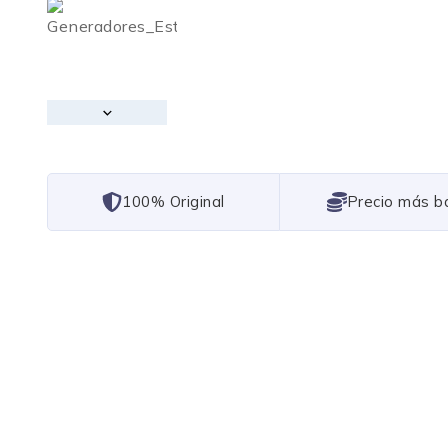
101% Original
Lowest Price