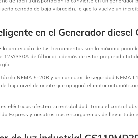
seño de fácil transportación lo convierte en un generado
seño cerrado de baja vibración, lo que lo vuelve un in
teligente en el Generador die
y la protección de tus herramientas son la máxima priori
ía de 12V/330A de fábrica), además de estar preparado to
rgía.
eceptáculo NEMA 5-20R y un conector de seguridad NEMA L
de bajo nivel de aceite que apagará el motor automátic
rtes eléctricos afecten tu rentabilidad. Toma el control a
 Solda Express y nosotros nos encargaremos de llevar todo