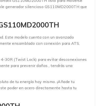
r portatil GS110MD2000TH listo para moverse
creíble generador silencioso GS110MD2000TH que
sel GS110MD2000TH
dad. Este modelo cuenta con un avanzado
talmente ensamblado con conexión para ATS,
14-30R (Twist Lock) para evitar desconexiones
amente para prevenir daños
, tendrás una
bsoluto de tu energía hoy mismo. ¡Añade tu
 este poder en acero directamente hasta tu