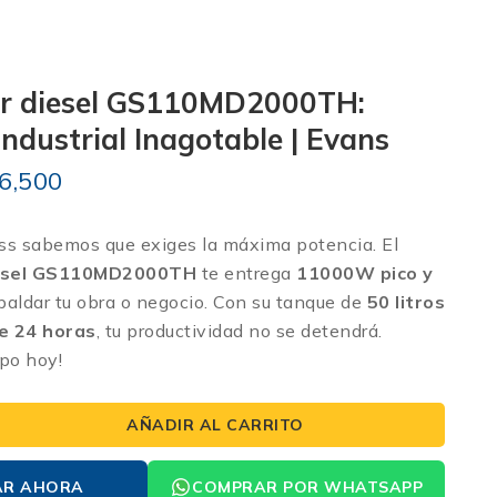
r diesel GS110MD2000TH:
Industrial Inagotable | Evans
6,500
ss sabemos que exiges la máxima potencia. El
esel GS110MD2000TH
te entrega
11000W pico y
aldar tu obra o negocio.
Con su tanque de
50 litros
e 24 horas
, tu productividad no se detendrá.
po hoy!
AÑADIR AL CARRITO
AR AHORA
COMPRAR POR WHATSAPP