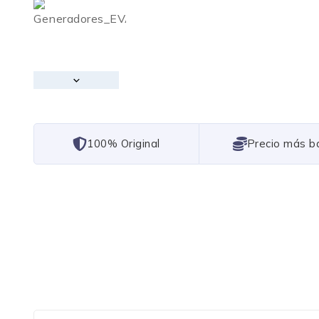
101% Original
Lowest Price