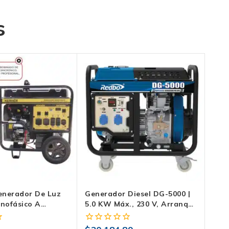
s
enerador De Luz
Generador Diesel DG-5000 |
onofásico A
5.0 KW Máx., 230 V, Arranque
Eléctrico Y Tanque 17 L