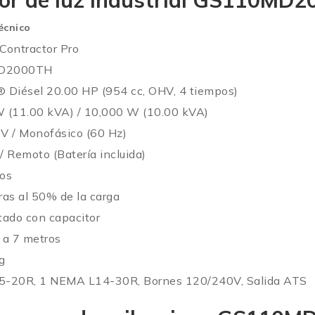
dor de luz industrial GS110MD
écnico
Contractor Pro
D2000TH
 Diésel 20.00 HP (954 cc, OHV, 4 tiempos)
 (11.00 kVA) / 10,000 W (10.00 kVA)
V / Monofásico (60 Hz)
 / Remoto (Batería incluida)
ros
ras al 50% de la carga
tado con capacitor
 a 7 metros
g
-20R, 1 NEMA L14-30R, Bornes 120/240V, Salida ATS