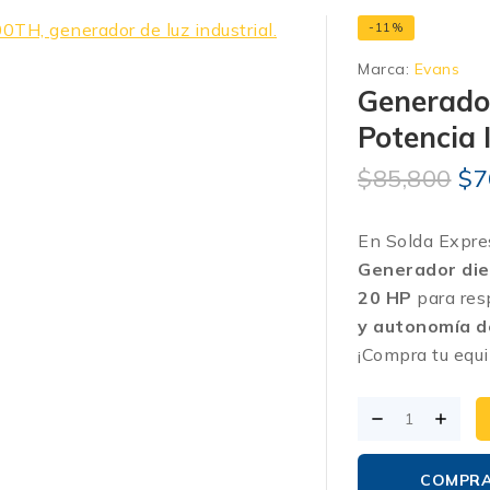
-11%
Marca:
Evans
Generado
Potencia 
$
85,800
$
7
En Solda Expre
Generador di
20 HP
para resp
y autonomía d
¡Compra tu equi
COMPR