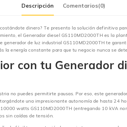
Descripción
Comentarios(0)
costándote dinero? Te presento la solución definitiva pa
imiento, el Generador diesel GS110MD2000TH es la planta
e generador de luz industrial GS110MD2000TH te garantiz
ás la energía constante para que tu negocio nunca se det
or con tu Generador di
ustria no puedes permitirte pausas. Por eso, este gene
, otorgándote una impresionante autonomía de hasta 24 ho
uz 10000 watts GS110MD2000TH (entregando 10 kVA nomin
os sin caídas de tensión.