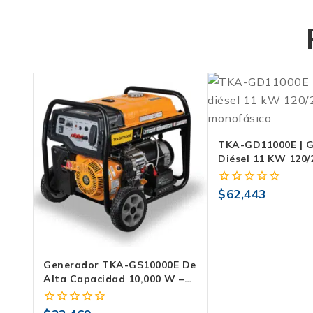
TKA-GD11000E | 
Diésel 11 KW 120/
Monofásico Con T
Y Medidor 5 En 1
$
62,443
0
fuera
de
5
Generador TKA-GS10000E De
Alta Capacidad 10,000 W –
Potencia Y Confiabilidad Con
Arranque Dual.