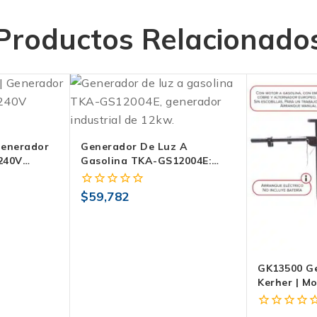
Productos Relacionado
Generador
Generador De Luz A
240V
Gasolina TKA-GS12004E:
anque 70 L
Potencia Industrial De
12000W
$
59,782
0
fuera
de
5
GK13500 G
Kerher | M
Gasolina