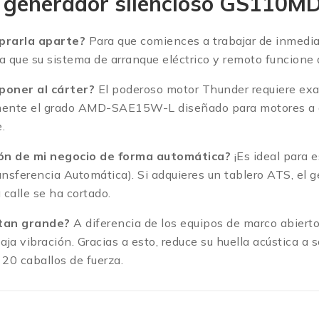
l generador silencioso GS110
prarla aparte?
Para que comiences a trabajar de inmediat
a que su sistema de arranque eléctrico y remoto funcione a
poner al cárter?
El poderoso motor Thunder requiere exac
amente el grado AMD-SAE15W-L diseñado para motores a d
.
ción de mi negocio de forma automática?
¡Es ideal para 
ansferencia Automática).
Si adquieres un tablero ATS, el g
calle se ha cortado.
 tan grande?
A diferencia de los equipos de marco abierto
aja vibración.
Gracias a esto, reduce su huella acústica a
20 caballos de fuerza.