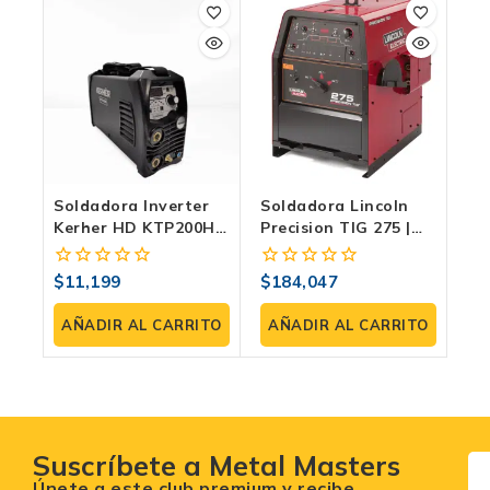
Soldadora Inverter
Soldadora Lincoln
Kerher HD KTP200HD
Precision TIG 275 |
| TIG/MMA 200A
TIG AC/DC 340A
$
11,199
$
184,047
0
0
fuera
fuera
de
de
AÑADIR AL CARRITO
AÑADIR AL CARRITO
5
5
Suscríbete a Metal Masters
Únete a este club premium y recibe