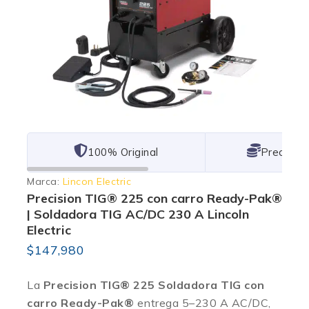
101% Original
Lowest P
Marca:
Lincon Electric
Precision TIG® 225 con carro Ready-Pak®
| Soldadora TIG AC/DC 230 A Lincoln
Electric
$
147,980
La
Precision TIG® 225 Soldadora TIG con
carro Ready-Pak®
entrega 5–230 A AC/DC,