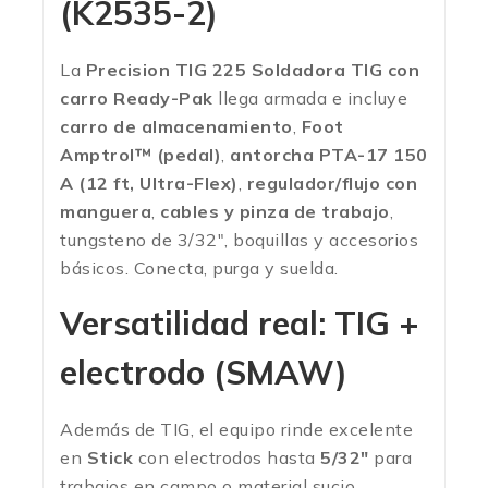
(K2535-2)
La
Precision TIG 225 Soldadora TIG con
carro Ready-Pak
llega armada e incluye
carro de almacenamiento
,
Foot
Amptrol™ (pedal)
,
antorcha PTA-17 150
A (12 ft, Ultra-Flex)
,
regulador/flujo con
manguera
,
cables y pinza de trabajo
,
tungsteno de 3/32″, boquillas y accesorios
básicos. Conecta, purga y suelda.
Versatilidad real: TIG +
electrodo (SMAW)
Además de TIG, el equipo rinde excelente
en
Stick
con electrodos hasta
5/32″
para
trabajos en campo o material sucio,