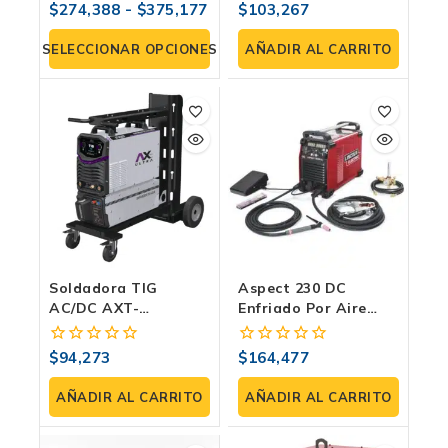
Aluminio Y Acero
Potencia, Control Y
$
274,388
-
$
375,177
$
103,267
0
0
Confiabilidad
fuera
fuera
Profesional
de
de
SELECCIONAR OPCIONES
AÑADIR AL CARRITO
5
5
Soldadora TIG
Aspect 230 DC
AC/DC AXT-
Enfriado Por Aire
TAF320LCD | Multi-
One-Pak | Soldadora
Fase 220/440 V
TIG Profesional
$
94,273
$
164,477
0
0
Lincoln
fuera
fuera
de
de
AÑADIR AL CARRITO
AÑADIR AL CARRITO
5
5