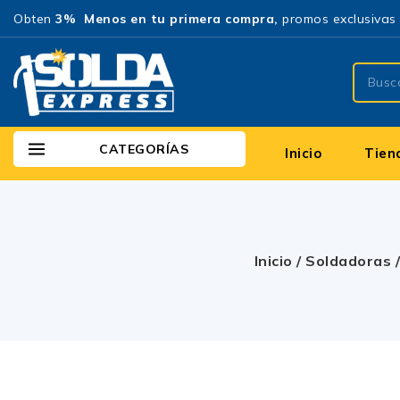
Obten
3% Menos en tu primera compra,
promos exclusivas 
CATEGORÍAS
Inicio
Tien
Inicio
/
Soldadoras