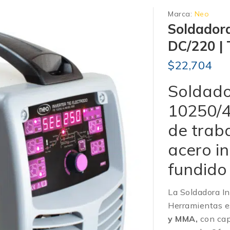
Marca:
Neo
Soldadora
DC/220 | 
$
22,704
Soldado
10250/4
de trab
acero in
fundido
La Soldadora I
Herramientas es
y MMA,
con ca