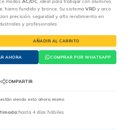
ece modos
AC/DC
, ideal para trabajar con aluminio,
e, hierro fundido y bronce. Su sistema
VRD
y arco
zan precisión, seguridad y alto rendimiento en
dustriales y profesionales.
AÑADIR AL CARRITO
AR AHORA
COMPRAR POR WHATSAPP
COMPARTIR
están viendo esto ahora mismo
timada:
hasta 4 días hábiles