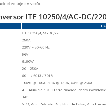
ir el voltaje en vacío.
Inversor ITE 10250/4/AC-DC/22
De
ITE 10250/4/AC-DC/220
250A
220V ~ 50-60 Hz
56V
6190W
20 – 250A
6011 / 6013 / 7018
100% @ 100A, 80% @ 130A, 60% @ 250A
AC: Aluminio / DC: Hierro fundido, acero inoxidabl
3/8”
VRD, Arco Pulsado, Amplitud de Pulso, Alta Frecu