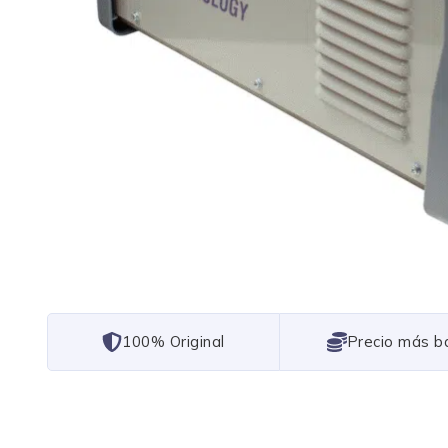
101% Original
Lowest Price