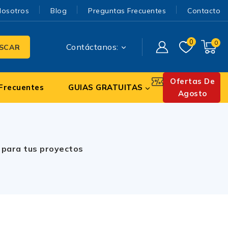
Nosotros
Blog
Preguntas Frecuentes
Contacto
0
0
Contáctanos:
SCAR
Ofertas De
Frecuentes
GUIAS GRATUITAS
Agosto
a para tus proyectos