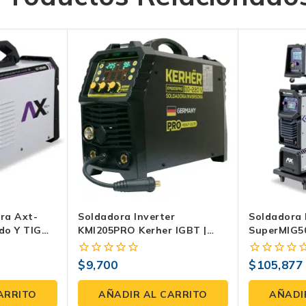
ra Axt-
Soldadora Inverter
Soldadora 
do Y TIG
KMI205PRO Kerher IGBT |
SuperMIG5
roalambre,
110/220V | MIG/MMA/TIG
Microalamb
TIG Lift | 
$
9,700
$
105,877
0
0
LCD
fuera
fuera
de
de
ARRITO
AÑADIR AL CARRITO
AÑADI
5
5