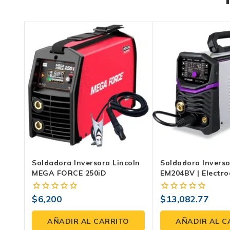
Soldadora Inversora Lincoln
Soldadora Inverso
MEGA FORCE 250iD
EM204BV | Electro
Lift | Incluye Mic
Gas/No Gas
$
6,200
$
13,082.77
0
0
fuera
fuera
de
de
AÑADIR AL CARRITO
AÑADIR AL C
5
5