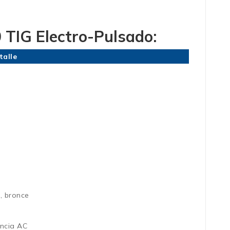
0
TIG Electro-Pulsado
:
talle
e, bronce
encia AC