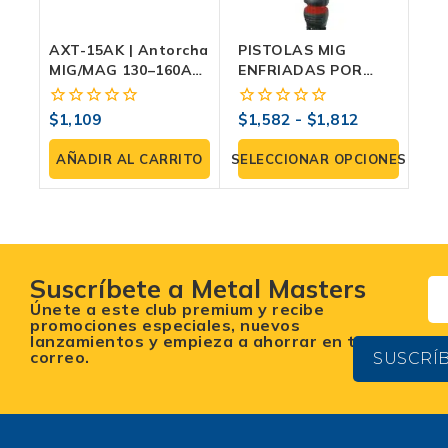
AXT-15AK | Antorcha
PISTOLAS MIG
MIG/MAG 130–160A
ENFRIADAS POR
Tipo BINZEL Con
AIRE SERIE M1:
Euroconector — Uso
Innovación Y
$
1,109
$
1,582
-
$
1,812
0
0
Profesional AX Tech
Rendimiento
fuera
fuera
de
de
AÑADIR AL CARRITO
SELECCIONAR OPCIONES
5
5
Suscríbete a Metal Masters
Únete a este club premium y recibe
promociones especiales, nuevos
lanzamientos y empieza a ahorrar en tu
correo.
SUSCRÍ