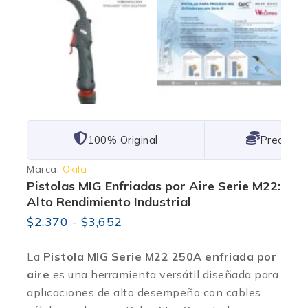
101% Original
Lowest P
Marca:
Okila
Pistolas MIG Enfriadas por Aire Serie M22:
Alto Rendimiento Industrial
$
2,370
-
$
3,652
La
Pistola MIG Serie M22 250A enfriada por
aire
es una herramienta versátil diseñada para
aplicaciones de alto desempeño con cables