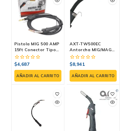
Pistola MIG 500 AMP
AXT-TW500EC
15ft Conector Tipo
Antorcha MIG/MAG
Miller
Industrial Para
Soldadura Pesada |
$
4,687
$
8,941
0
0
Axtech
fuera
fuera
de
de
AÑADIR AL CARRITO
AÑADIR AL CARRITO
5
5