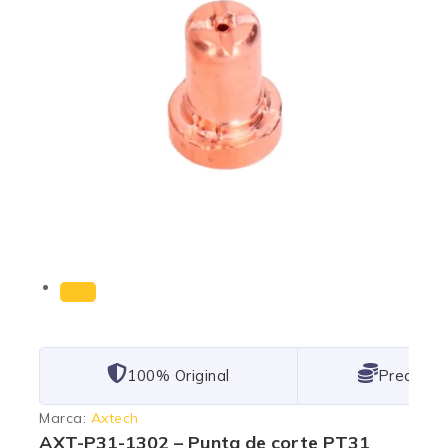
101% Original
Lowest P
Marca:
Axtech
AXT-P31-1302 – Punta de corte PT31