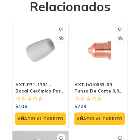
Relacionados
AXT-P31-1301 –
AXT-IVU0653-09
Bocal Cerámico Para
Punta De Corte 0.9
Antorcha PT31
Mm | Para Antorchas
(paquete 3 Pzas)
AXT-PMX105 Y AXT-
$
108
$
729
0
0
PMXM105-L
fuera
fuera
de
de
AÑADIR AL CARRITO
AÑADIR AL CARRITO
5
5