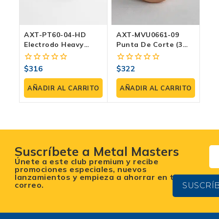
AXT-PT60-04-HD
AXT-MVU0661-09
Electrodo Heavy
Punta De Corte (3
Duty (3 Pzas) | Para
Pzas) | Para
Antorcha PT60-2 –
Antorcha SG-55 –
$
316
$
322
0
0
Industrial
Profesional
fuera
fuera
de
de
AÑADIR AL CARRITO
AÑADIR AL CARRITO
5
5
Suscríbete a Metal Masters
Únete a este club premium y recibe
promociones especiales, nuevos
lanzamientos y empieza a ahorrar en tu
correo.
SUSCRÍ