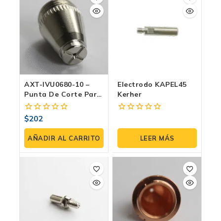
AXT-IVU0680-10 –
Electrodo KAPEL45
Punta De Corte Para
Kerher
Antorcha IPT40
(paquete 2 Pzas)
$
202
0
0
fuera
fuera
de
de
AÑADIR AL CARRITO
LEER MÁS
5
5