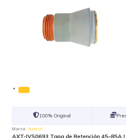
101% Original
Lowest P
Marca:
Axtech
AXT-IVS0693 Tapa de Retención 45–85A |