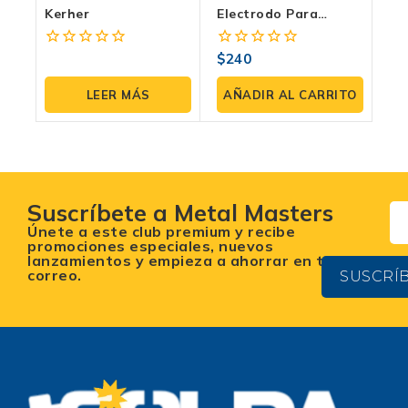
Kerher
Electrodo Para
Antorcha IPT40
(paquete 2 Pzas)
$
240
0
0
fuera
fuera
de
de
LEER MÁS
AÑADIR AL CARRITO
5
5
Suscríbete a Metal Masters
Únete a este club premium y recibe
promociones especiales, nuevos
lanzamientos y empieza a ahorrar en tu
correo.
SUSCRÍ