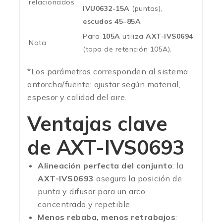
relacionados
IVU0632-15A
(puntas),
escudos 45–85A
Para
105A
utiliza
AXT-IVS0694
Nota
(tapa de retención 105A).
*Los parámetros corresponden al sistema
antorcha/fuente; ajustar según material,
espesor y calidad del aire.
Ventajas clave
de
AXT-IVS0693
Alineación perfecta del conjunto
: la
AXT-IVS0693
asegura la posición de
punta y difusor para un arco
concentrado y repetible.
Menos rebaba, menos retrabajos
: