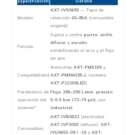
Especificación
Detalle
AXT-IVS0693
— Tapa de
Modelo
retención
45–85A
(consumible
original)
Sujeta y centra
punta
,
anillo
difusor
y
escudo
,
Función
estabilizando el arco y el flujo
de aire
Antorchas
AXT-PMX105
y
Compatibilidad
AXT-PMXM105-L
(sistema
AXT-P12100LED
)
Parámetros de
Flujo 280–290 L/min
;
presión
operación del
5–5.5 bar (72–79 psi)
; uso
sistema*
industrial
AXT-IVB0032
(electrodo),
AXT-IVF3003
(difusor),
AXT-
Consumibles
IVU0653-09 / -15
y
AXT-