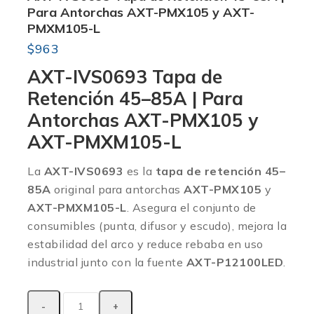
Para Antorchas AXT-PMX105 y AXT-
PMXM105-L
$
963
AXT-IVS0693 Tapa de
Retención 45–85A | Para
Antorchas AXT-PMX105 y
AXT-PMXM105-L
La
AXT-IVS0693
es la
tapa de retención 45–
85A
original para antorchas
AXT-PMX105
y
AXT-PMXM105-L
. Asegura el conjunto de
consumibles (punta, difusor y escudo), mejora la
estabilidad del arco y reduce rebaba en uso
industrial junto con la fuente
AXT-P12100LED
.