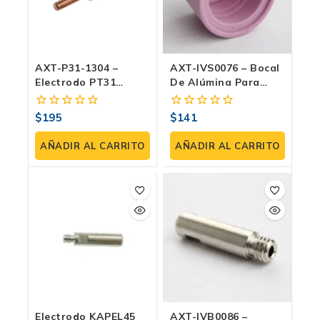
AXT-P31-1304 –
AXT-IVS0076 – Bocal
Electrodo PT31
De Alúmina Para
(paquete 3 Pzas)
Antorcha IPT40
(paquete 2 Pzas)
$
195
$
141
0
0
fuera
fuera
de
de
AÑADIR AL CARRITO
AÑADIR AL CARRITO
5
5
Electrodo KAPEL45
AXT-IVB0086 –