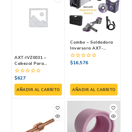
Combo – Soldadora
Inversora AXT-
307MF-C1
AXT-IVZ0031 –
$
16,576
0
Cabezal Para
fuera
Antorcha De Plasma
de
IPT40
$
627
0
5
fuera
de
AÑADIR AL CARRITO
AÑADIR AL CARRITO
5