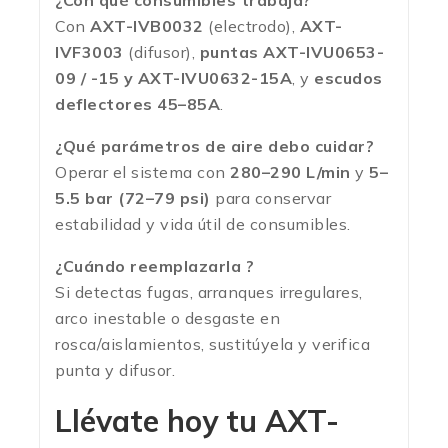
¿Con qué consumibles trabaja?
Con
AXT-IVB0032
(electrodo),
AXT-
IVF3003
(difusor),
puntas AXT-IVU0653-
09 / -15 y AXT-IVU0632-15A
, y
escudos
deflectores 45–85A
.
¿Qué parámetros de aire debo cuidar?
Operar el sistema con
280–290 L/min
y
5–
5.5 bar (72–79 psi)
para conservar
estabilidad y vida útil de consumibles.
¿Cuándo reemplazarla ?
Si detectas fugas, arranques irregulares,
arco inestable o desgaste en
rosca/aislamientos, sustitúyela y verifica
punta y difusor.
Llévate hoy tu
AXT-