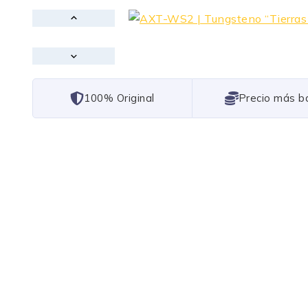
101% Original
Lowest Price