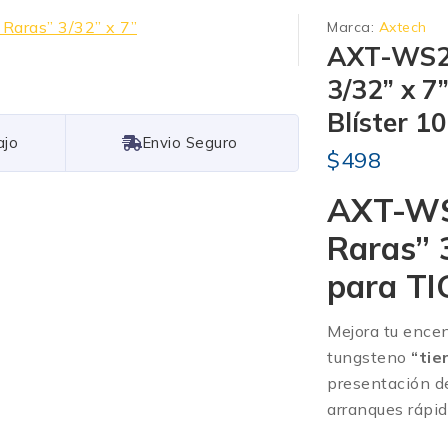
Marca:
Axtech
AXT-WS2 
3/32” x 7
Blíster 1
Free Shipping
$
498
AXT-WS2
Raras” 
para TIG
Mejora tu encen
tungsteno
“tie
presentación 
arranques rápido