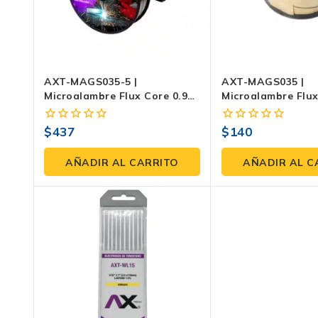
AXT-MAGS035-5 |
AXT-MAGS035 |
Microalambre Flux Core 0.9
Microalambre Flux
Mm (0.035”) SIN GAS – Rollo
Mm (0.035”) SIN G
5 Kg (E71T-GS)
(E71T-GS)
$
437
$
140
0
0
fuera
fuera
de
de
AÑADIR AL CARRITO
AÑADIR AL C
5
5