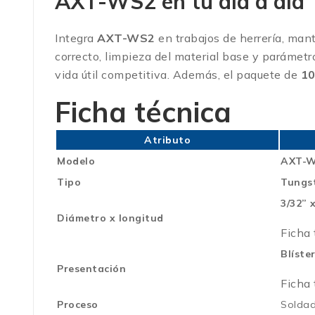
AXT-WS2 en tu día a día
Integra
AXT-WS2
en trabajos de herrería, man
correcto, limpieza del material base y parámetr
vida útil competitiva. Además, el paquete de
10
Ficha técnica
Atributo
Modelo
AXT-
Tipo
Tungst
3/32” 
Diámetro x longitud
Ficha
Blíste
Presentación
Ficha
Proceso
Solda