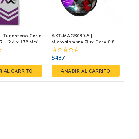
 Tungsteno Cerio
AXT-MAGS030-5 |
7” (2.4 × 178 Mm)
Microalambre Flux Core 0.8
Blíster 10 Piezas
Mm (0.030”) SIN GAS – Rollo
5.0 Kg (E71T-GS)
$
437
0
fuera
de
R AL CARRITO
AÑADIR AL CARRITO
5