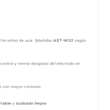
orcha antes de usar. (Medidas
AXT-WS2
según
r control y menor desgaste del electrodo en
s con mayor consumo.
stable
y
acabado limpio
.