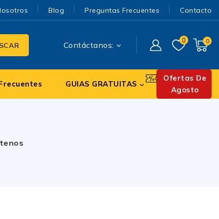
Nosotros
Blog
Preguntas Frecuentes
Contacto
0
0
Contáctanos:
SCAR
Ofertas De
Frecuentes
GUIAS GRATUITAS
Agosto
tenos