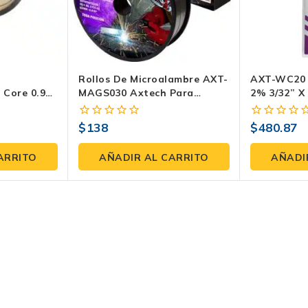
Rollos De Microalambre AXT-
AXT-WC20 |
 Core 0.9
MAGS030 Axtech Para
2% 3/32” X 
AS – 1.0 Kg
Soldaduras Resistentes
Para TIG – 
$
138
$
480.87
0
0
fuera
fuera
de
de
ARRITO
AÑADIR AL CARRITO
AÑADI
5
5