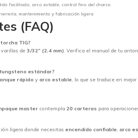
do facilitado, arco estable, control fino del charco
 herrería, mantenimiento y fabricación ligera
tes (FAQ)
ntorcha TIG?
 varillas de
3/32” (2.4 mm)
. Verifica el manual de tu ant
 tungsteno estándar?
ranque rápido
y
arco estable
, lo que se traduce en mejo
mpaque master
contempla
20 carteras
para operacione
ción ligera donde necesitas
encendido confiable
,
arco e