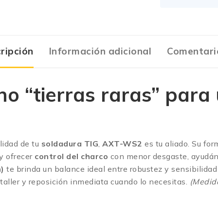
ripción
Información adicional
Comentari
 “tierras raras” para 
alidad de tu
soldadura TIG
,
AXT-WS2
es tu aliado. Su fo
y ofrecer
control del charco
con menor desgaste, ayudánd
m)
te brinda un balance ideal entre robustez y sensibilida
taller y reposición inmediata cuando lo necesitas.
(Medida