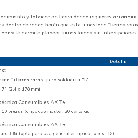
tenimiento y fabricación ligera donde requieres
arranque
os dentro de rango harán que este tungsteno “tierras rara
 pzas
te permite planear turnos largos sin interrupciones.
Detalle
WS2
eno “tierras raras”
para soldadura TIG
x 7” (2.4 x 178 mm)
 técnica Consumibles AX Te…
r 10 piezas
(empaque master: 20 carteras)
 técnica Consumibles AX Te…
dura
TIG
(apto para uso general en aplicaciones TIG)