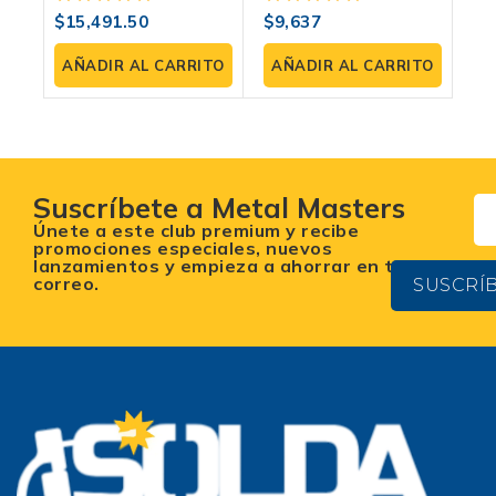
Electrodo Y TIG LIFT
Electrodo Y TIG LIFT
$
15,491.50
$
9,637
0
0
Multifase
Con Pantalla LCD
fuera
fuera
de
de
AÑADIR AL CARRITO
AÑADIR AL CARRITO
5
5
Suscríbete a Metal Masters
Únete a este club premium y recibe
promociones especiales, nuevos
lanzamientos y empieza a ahorrar en tu
correo.
SUSCRÍ