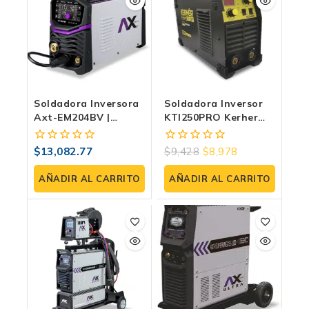
Soldadora Inversora
Soldadora Inversor
Axt-EM204BV |
KTI250PRO Kerher
Electrodo Y TIG Lift |
Electrodo Tig 250
Incluye
Amperes Bivoltaje
$
13,082.77
$
9,428
$
8,978
0
0
Microalambre,
110V 220V
fuera
fuera
Gas/No Gas
de
de
AÑADIR AL CARRITO
AÑADIR AL CARRITO
5
5