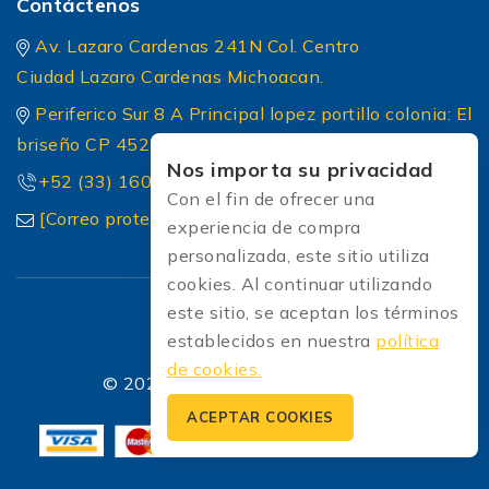
Contáctenos
Av. Lazaro Cardenas 241N Col. Centro
Ciudad Lazaro Cardenas Michoacan.
Periferico Sur 8 A Principal lopez portillo colonia: El
briseño CP 45236 Zapopan Jalisco
Nos importa su privacidad
+52 (33) 1604 5032
Con el fin de ofrecer una
[Correo protected]
experiencia de compra
personalizada, este sitio utiliza
cookies. Al continuar utilizando
este sitio, se aceptan los términos
establecidos en nuestra
política
de cookies.
© 2026 Soldadoras Soldaexpress
ACEPTAR COOKIES