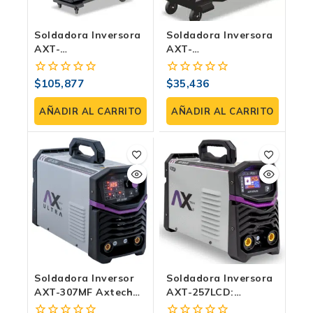
Soldadora Inversora
Soldadora Inversora
AXT-
AXT-
SuperMIG500LCD |
SUPERMIG255LCD
Microalambre,
MIG/MMA/TIG Lift |
$
105,877
$
35,436
0
0
Electrodo Y TIG Lift |
250Amp
fuera
fuera
Bi-Voltaje, Pantalla
de
de
AÑADIR AL CARRITO
AÑADIR AL CARRITO
LCD
5
5
Soldadora Inversor
Soldadora Inversora
AXT-307MF Axtech
AXT-257LCD:
300 Amp Con
Soldadora De