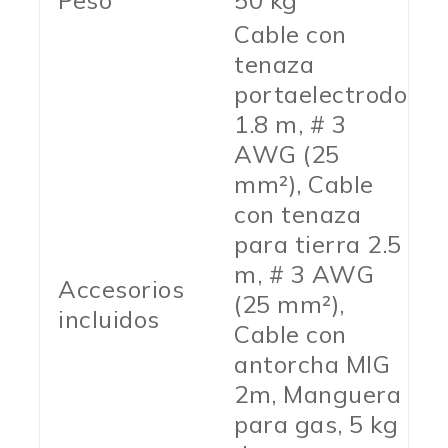
Peso
50 kg
Cable con
tenaza
portaelectrodo
1.8 m, # 3
AWG (25
mm²), Cable
con tenaza
para tierra 2.5
m, # 3 AWG
Accesorios
(25 mm²),
incluidos
Cable con
antorcha MIG
2m, Manguera
para gas, 5 kg