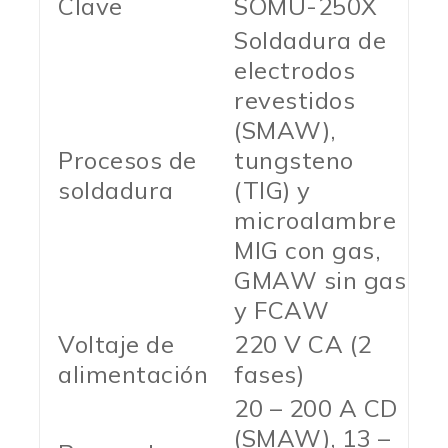
Clave
SOMU-250X
Soldadura de
electrodos
revestidos
(SMAW),
Procesos de
tungsteno
soldadura
(TIG) y
microalambre
MIG con gas,
GMAW sin gas
y FCAW
Voltaje de
220 V CA (2
alimentación
fases)
20 – 200 A CD
(SMAW), 13 –