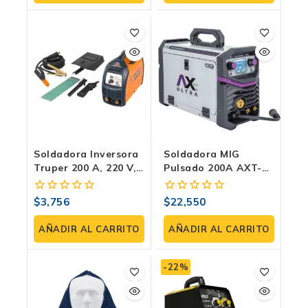
5
5
Soldadora Inversora
Soldadora MIG
Truper 200 A, 220 V,
Pulsado 200A AXT-
Electrodo Y TIG –
PULSEMIG200LCD |
SOIN-200
MIG Con Pulso/Doble
$
3,756
$
22,550
0
0
Pulso, TIG Lift Y MMA
fuera
fuera
| 220V
de
de
AÑADIR AL CARRITO
AÑADIR AL CARRITO
5
5
-22%