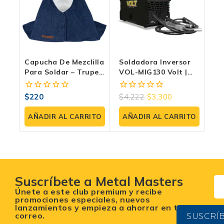
Capucha De Mezclilla
Soldadora Inversor
Para Soldar – Truper
VOL-MIG130 Volt |
(PROSO-4M)
Multiprocesos 3 En 1
$
220
$
4,222
$
3,300
0
0
fuera
fuera
de
de
AÑADIR AL CARRITO
AÑADIR AL CARRITO
5
5
Suscríbete a Metal Masters
Únete a este club premium y recibe
promociones especiales, nuevos
lanzamientos y empieza a ahorrar en tu
correo.
SUSCRÍ