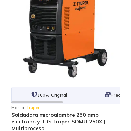
101% Original
Lowest P
Marca:
Truper
Soldadora microalambre 250 amp
electrodo y TIG Truper SOMU-250X |
Multiproceso