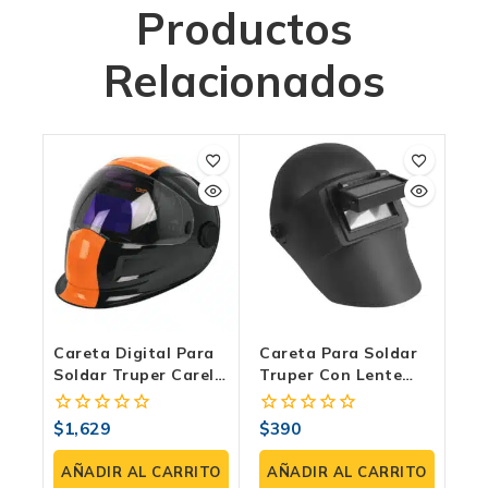
Productos
Relacionados
Careta Digital Para
Careta Para Soldar
Soldar Truper Carel-
Truper Con Lente
913dx
Abatible
$
1,629
$
390
0
0
fuera
fuera
de
de
AÑADIR AL CARRITO
AÑADIR AL CARRITO