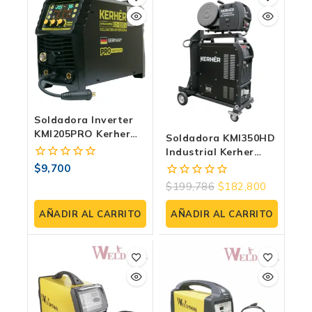
Soldadora Inverter
KMI205PRO Kerher
Soldadora KMI350HD
IGBT | 110/220V |
Industrial Kerher
MIG/MMA/TIG
MIG/MAG Doble
$
9,700
0
Pulso 350A
fuera
$
199,786
$
182,800
0
de
fuera
5
de
AÑADIR AL CARRITO
AÑADIR AL CARRITO
5