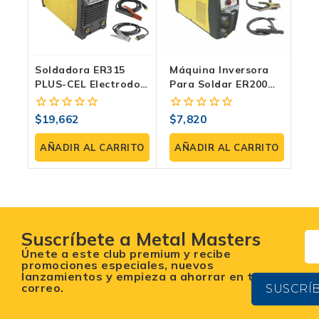
Soldadora ER315
Máquina Inversora
PLUS-CEL Electrodo Y
Para Soldar ER200
TIG 315 AMP
PLUS-VD: Soldadura
TIG Y Electrodo
$
19,662
$
7,820
0
0
(SMAW)
fuera
fuera
de
de
AÑADIR AL CARRITO
AÑADIR AL CARRITO
5
5
Suscríbete a Metal Masters
Únete a este club premium y recibe
promociones especiales, nuevos
lanzamientos y empieza a ahorrar en tu
correo.
SUSCRÍ