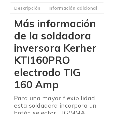
Descripción
Información adicional
Com
Más información
de la soldadora
inversora Kerher
KTI160PRO
electrodo TIG
160 Amp
Para una mayor flexibilidad,
esta soldadora incorpora un
botón selector TIG/MMA,