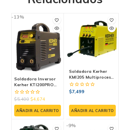
-13%
Soldadora Kerher
KMI205 Multiproceso
Soldadora Inversor
Inverter 110V/220V –
Kerher KTI200PRO
MIG/MMA/TIG
Electrodo TIG 200
$
7,499
0
Amp – Inverter
fuera
$
5,400
$
4,674
0
Profesional
de
fuera
5
de
AÑADIR AL CARRITO
AÑADIR AL CARRITO
5
-9%