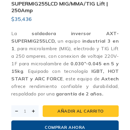
SUPERMIG255LCD MIG/MMA/TIG Lift |
250Amp
$
35,436
La
soldadora inversor AXT-
SUPERMIG255LCD,
un equipo
industrial 3 en
1
, para microlambre (MIG), electrodo y TIG Lift
a 250 amperes, con conexion de voltaje 220V-
1F para microalambre de
0.030”-0.045 en 5 y
15kg
. Equipado con tecnología
IGBT, HOT
START y ARC FORCE
, este equipo de
Axtech
ofrece rendimiento confiable y durabilidad,
respaldado por una
garantía de 2 años.
AÑADIR AL CARRITO
COMPRAR AHORA