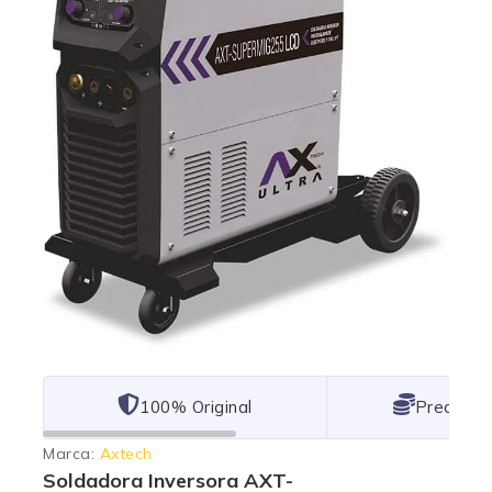
101% Original
Lowest P
Marca:
Axtech
Soldadora Inversora AXT-