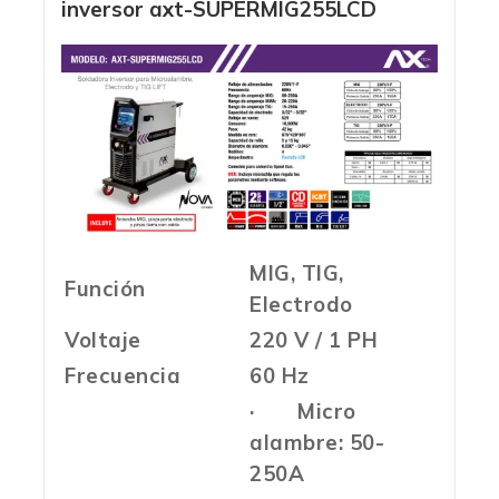
inversor axt-SUPERMIG255LCD
MIG, TIG,
Función
Electrodo
Voltaje
220 V / 1 PH
Frecuencia
60 Hz
· Micro
alambre: 50-
250A