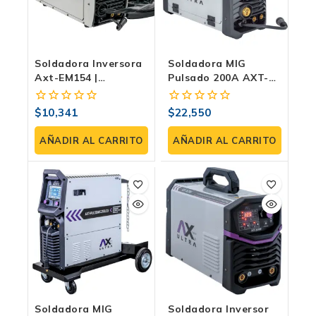
Soldadora Inversora
Soldadora MIG
Axt-EM154 |
Pulsado 200A AXT-
Microalambre,
PULSEMIG200LCD |
Electrodo Y TIG De
MIG Con Pulso/Doble
$
10,341
$
22,550
0
0
140 Amp
Pulso, TIG Lift Y MMA
fuera
fuera
| 220V
de
de
AÑADIR AL CARRITO
AÑADIR AL CARRITO
5
5
Soldadora MIG
Soldadora Inversor