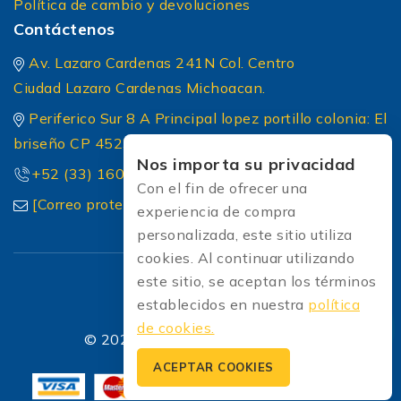
Política de cambio y devoluciones
Contáctenos
Av. Lazaro Cardenas 241N Col. Centro
Ciudad Lazaro Cardenas Michoacan.
Periferico Sur 8 A Principal lopez portillo colonia: El
briseño CP 45236 Zapopan Jalisco
Nos importa su privacidad
+52 (33) 1604 5032
Con el fin de ofrecer una
[Correo protected]
experiencia de compra
personalizada, este sitio utiliza
cookies. Al continuar utilizando
este sitio, se aceptan los términos
establecidos en nuestra
política
de cookies.
© 2026 Soldadoras Soldaexpress
ACEPTAR COOKIES