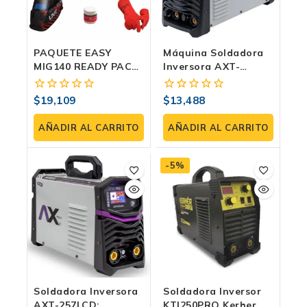
PAQUETE EASY
Máquina Soldadora
MIG140 READY PACK
Inversora AXT-
| Lincoln Electric
TEC200 | Electrodo,
Tig HF Y Plasma 200
$
19,109
$
13,488
0
0
Amp
fuera
fuera
de
de
AÑADIR AL CARRITO
AÑADIR AL CARRITO
5
5
-5%
Soldadora Inversora
Soldadora Inversor
AXT-257LCD:
KTI250PRO Kerher