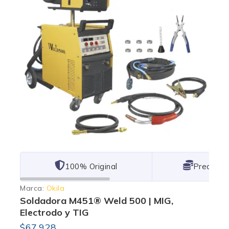
101% Original
Lowest P
Marca:
Okila
Soldadora M451® Weld 500 | MIG,
Electrodo y TIG
$
67,928