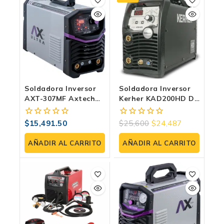
Soldadora Inversor
Soldadora Inversor
AXT-307MF Axtech
Kerher KAD200HD De
300 Amp Con
Uso Industrial
Electrodo Y TIG LIFT
Especializada Para
$
15,491.50
$
25,600
$
24,487
0
0
Multifase
Aluminio
fuera
fuera
de
de
AÑADIR AL CARRITO
AÑADIR AL CARRITO
5
5