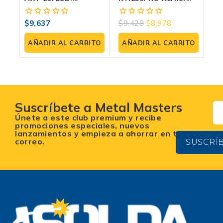
Soldadora De
Electrodo Tig 250
Electrodo Y TIG LIFT
Amperes Bivoltaje
$
9,637
$
9,428
$
8,978
0
0
Con Pantalla LCD
110V 220V
fuera
fuera
de
de
AÑADIR AL CARRITO
AÑADIR AL CARRITO
5
5
Suscríbete a Metal Masters
Únete a este club premium y recibe
promociones especiales, nuevos
lanzamientos y empieza a ahorrar en tu
correo.
SUSCRÍ