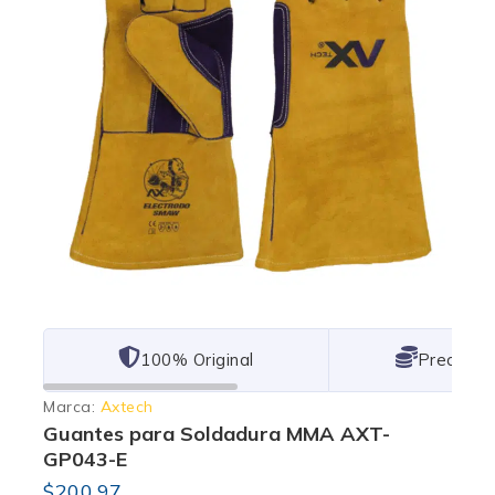
101% Original
Lowest P
Marca:
Axtech
Guantes para Soldadura MMA AXT-
GP043-E
$
200.97