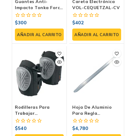
Guantes Anti-
Careta Electrónica
Impacto Tonka Force
VOL-CEQUETZAL-CV
TKA-GCI2022
$
300
$
402
0
0
fuera
fuera
de
de
AÑADIR AL CARRITO
AÑADIR AL CARRITO
5
5
Rodilleras Para
Hoja De Aluminio
Trabajar
Para Regla
Profesionales De PVC
Vibratoria 3 Metros –
Acolchadas Para
TKA-CRV-3
$
540
$
4,780
0
0
Soldadores,
fuera
fuera