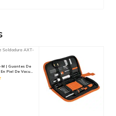
s
-M | Guantes De
 En Piel De Vacuno
evlar® – Puño
Cm