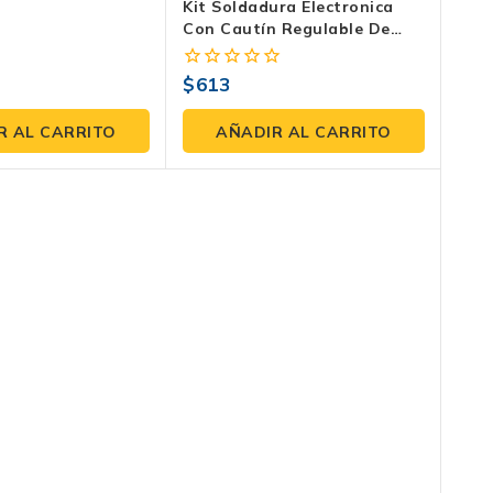
Kit Soldadura Electronica
Con Cautín Regulable De
25W – Truper CAU-25ERK
$
613
0
fuera
de
R AL CARRITO
AÑADIR AL CARRITO
5