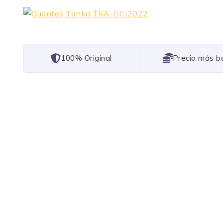
101% Original
Lowest Price