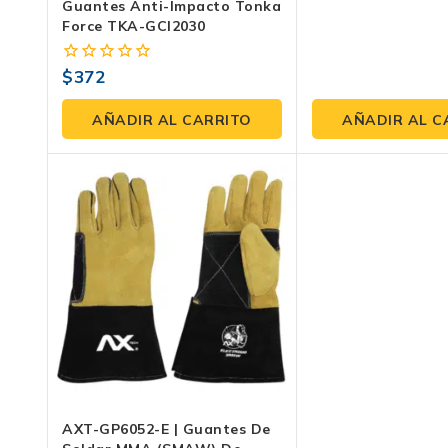
Guantes Anti-Impacto Tonka
Force TKA-GCI2030
$
372
0
fuera
de
AÑADIR AL CARRITO
AÑADIR AL C
5
AXT-GP6052-E | Guantes De