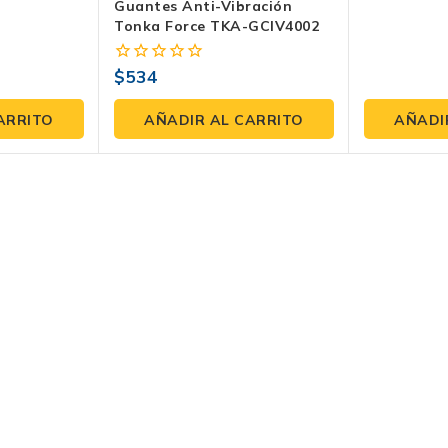
Guantes Anti-Vibración
Tonka Force TKA-GCIV4002
$
534
0
fuera
de
ARRITO
AÑADIR AL CARRITO
AÑADI
5