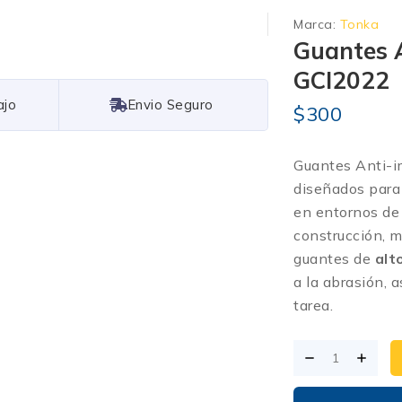
Marca:
Tonka
Guantes 
GCI2022
Free Shipping
$
300
G
uantes Anti-
diseñados para
en entornos de 
construcción, m
guantes de
alt
a la abrasión, 
tarea.