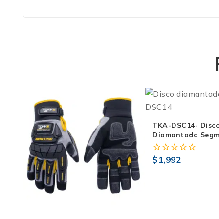
TKA-DSC14- Disc
Diamantado Segm
Para Concreto Cu
$
1,992
0
fuera
de
5