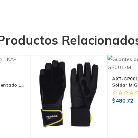
Productos Relacionado
o
AXT-GP001
entado 14″
Soldar MIG
rado
Con Hilo K
Largo 34 
$
480.72
0
fuera
de
5