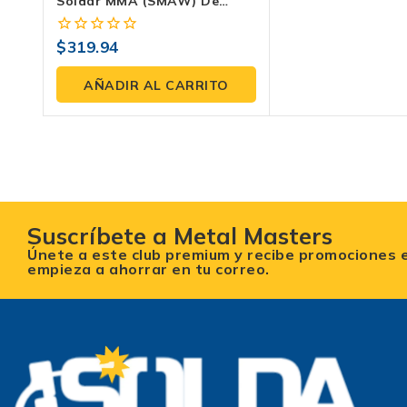
Soldar MMA (SMAW) De
Carnaza Con Hilo Kevlar® –
Puño 34 Cm
$
319.94
0
fuera
de
AÑADIR AL CARRITO
5
Suscríbete a Metal Masters
Únete a este club premium y recibe promociones 
empieza a ahorrar en tu correo.