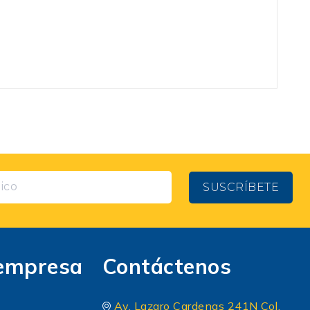
SUSCRÍBETE
empresa
Contáctenos
Av. Lazaro Cardenas 241N Col.