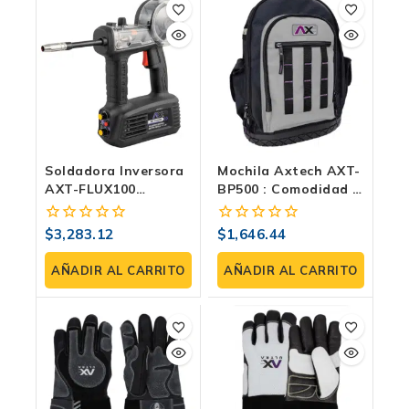
Soldadora Inversora
Mochila Axtech AXT-
AXT-FLUX100
BP500 : Comodidad Y
Microalambre |
Protección
100Amp | Tipo
$
3,283.12
$
1,646.44
0
0
Pistola | Sin Gas
fuera
fuera
de
de
AÑADIR AL CARRITO
AÑADIR AL CARRITO
5
5