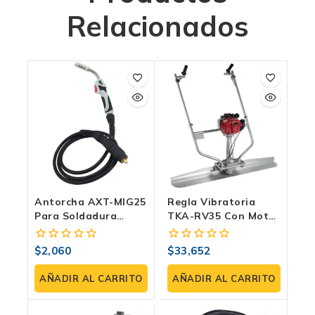
Relacionados
Antorcha AXT-MIG25
Regla Vibratoria
Para Soldadura
TKA-RV35 Con Motor
MIG/MAG – 200-230A,
Honda GX35 Para
3 Metros, Tipo
Construcción Y
$
2,060
$
33,652
0
0
Binzel, Uso
Nivelación De
fuera
fuera
Profesional
Hormigón
de
de
AÑADIR AL CARRITO
AÑADIR AL CARRITO
5
5