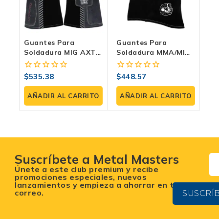
Guantes Para
Guantes Para
Soldadura MIG AXT-
Soldadura MMA/MIG
GP073-M
AXT-GP045-EM
$
535.38
$
448.57
0
0
fuera
fuera
de
de
AÑADIR AL CARRITO
AÑADIR AL CARRITO
5
5
Suscríbete a Metal Masters
Únete a este club premium y recibe
promociones especiales, nuevos
lanzamientos y empieza a ahorrar en tu
correo.
SUSCRÍ