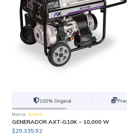
101% Original
Lowest P
Marca:
Axtech
GENERADOR AXT-G10K – 10,000 W
$
29,335.92