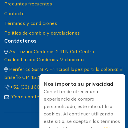
Preguntas frecuentes
Contacto
Términos y condiciones
Política de cambio y devoluciones
Contáctenos
Av. Lazaro Cardenas 241N Col. Centro
Ciudad Lazaro Cardenas Michoacan.
Periferico Sur 8 A Principal lopez portillo colonia: El
briseño CP 45236 Zapopan Jalisco
Nos importa su privacidad
+52 (33) 1604 5032
Con el fin de ofrecer una
[Correo protected]
experiencia de compra
personalizada, este sitio utiliza
cookies. Al continuar utilizando
este sitio, se aceptan los términos