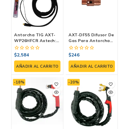
Antorcha TIG AXT-
AXT-DF55 Difusor De
WP26HFCR Axtech:
Gas Para Antorcha
Para VOLT-TEC 160 Y
MIG/MAG | 2 Pzas |
140
AX Tech
$
2,584
$
246
0
0
fuera
fuera
de
de
AÑADIR AL CARRITO
AÑADIR AL CARRITO
5
5
-18%
-20%