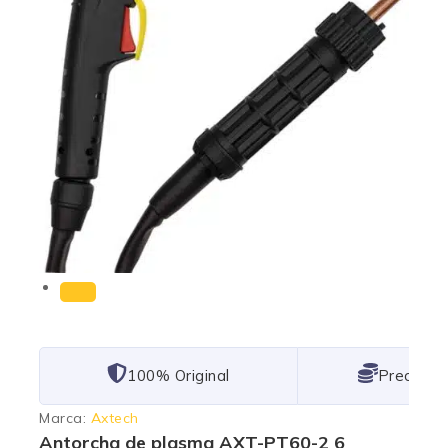
101% Original
Lowest P
Marca:
Axtech
Antorcha de plasma AXT-PT60-2 6