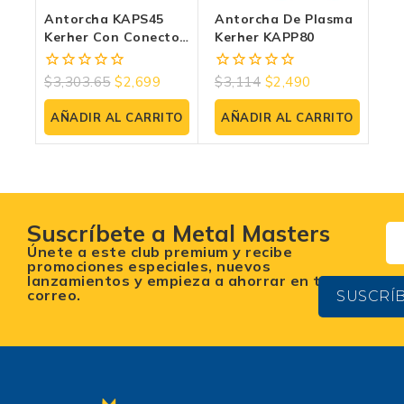
Antorcha KAPS45
Antorcha De Plasma
Kerher Con Conector
Kerher KAPP80
Central
$
3,303.65
$
2,699
$
3,114
$
2,490
0
0
fuera
fuera
de
de
AÑADIR AL CARRITO
AÑADIR AL CARRITO
5
5
Suscríbete a Metal Masters
Únete a este club premium y recibe
promociones especiales, nuevos
lanzamientos y empieza a ahorrar en tu
correo.
SUSCRÍ