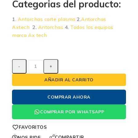
Categorias del producto:
1.
Antorchas corte plasma
2.
Antorchas
Axtech
2.
Antorchas
4.
Todos los equipos
marca Ax tech
AÑADIR AL CARRITO
COMPRAR AHORA
COMPRAR POR WHATSAPP
FAVORITOS
COMPARTIR
NOS PIDE