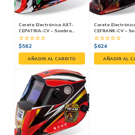
Careta Electrónica AXT-
Careta Electrónic
CEPATRIA-CV – Sombra
CEFRANK-CV – So
Variable, Visión A Color,
Variable, Visión A
Diseño Patriota, Ideal Para
Protección UV/IR,
$
562
$
624
0
0
Soldadura TIG Y MIG/MAG
Frankenstein
fuera
fuera
de
de
AÑADIR AL CARRITO
AÑADIR AL C
5
5