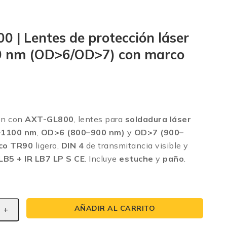
 | Lentes de protección láser
 nm (OD>6/OD>7) con marco
ión con
AXT-GL800
, lentes para
soldadura láser
–1100 nm
,
OD>6 (800–900 nm)
y
OD>7 (900–
co TR90
ligero,
DIN 4
de transmitancia visible y
LB5 + IR LB7 LP S CE
. Incluye
estuche
y
paño
.
AÑADIR AL CARRITO