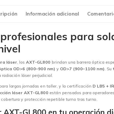
ripción
Información adicional
Comentari
profesionales para sol
nivel
ra láser
, los
AXT-GL800
brindan una barrera óptica espe
óptica OD>6 (800–900 nm)
y
OD>7 (900–1100 nm)
. Su
radiación láser perjudicial.
ara largas jornadas en taller, y la certificación
D LB5 + I
cción láser
AXT-GL800
están pensados para operadores
 cobertura y protección repetible turno tras turno.
r
AXT-GL800 en tu operación di