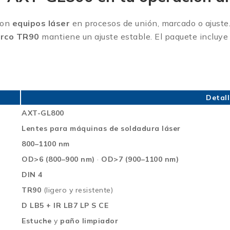
con
equipos láser
en procesos de unión, marcado o ajuste. 
rco TR90
mantiene un ajuste estable. El paquete incluy
Detall
AXT-GL800
Lentes para máquinas de soldadura láser
800–1100 nm
OD>6 (800–900 nm)
·
OD>7 (900–1100 nm)
DIN 4
TR90
(ligero y resistente)
D LB5 + IR LB7 LP S CE
Estuche
y
paño limpiador