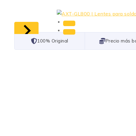
101% Original
Lowest Price