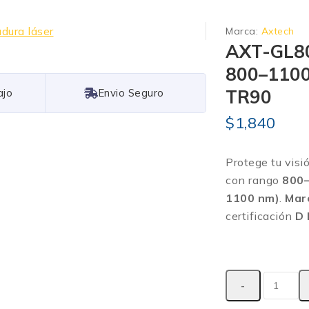
Marca:
Axtech
AXT-GL800
800–1100
TR90
Free Shipping
$
1,840
Protege tu vis
con rango
800
1100 nm)
.
Mar
certificación
D 