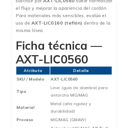
sustituir por
AXT-LIC0560
suele normalizar
el flujo y mejorar la apariencia del cordón.
Para materiales más sensibles, evalúa el
uso de
AXT-LIC0160 (teflón)
dentro de la
misma línea.
Ficha técnica —
AXT-LIC0560
Atributo
Detalle
SKU / Modelo
AXT-LIC0560
Liner (guía de alambre) para
Tipo
antorcha MIG/MAG
Metal (alta rigidez y
Material
durabilidad)
Proceso
MIG/MAG (GMAW)