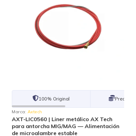
101% Original
Lowest P
Marca:
Axtech
AXT-LIC0560 | Liner metálico AX Tech
para antorcha MIG/MAG — Alimentación
de microalambre estable