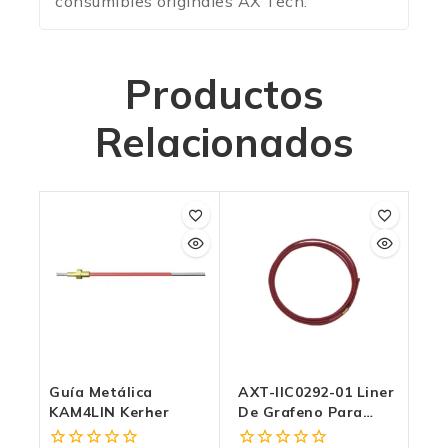
consumibles originales AX Tech.
Productos
Relacionados
Guía Metálica
AXT-IIC0292-01 Liner
KAM4LIN Kerher
De Grafeno Para
Antorcha MIG/MAG |