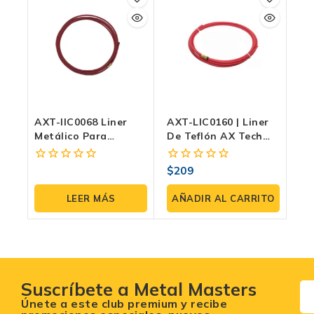
AXT-IIC0068 Liner
AXT-LIC0160 | Liner
Metálico Para
De Teflón AX Tech
Antorcha MIG/MAG |
Para Antorcha
Guía De Alambre | AX
MIG/MAG —
$
209
0
0
Tech
Alimentación De
fuera
fuera
Microalambre Suave
de
de
LEER MÁS
AÑADIR AL CARRITO
5
5
Suscríbete a Metal Masters
Únete a este club premium y recibe