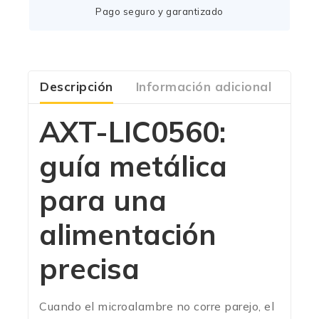
Pago seguro y garantizado
Descripción
Información adicional
Com
AXT-LIC0560:
guía metálica
para una
alimentación
precisa
Cuando el microalambre no corre parejo, el