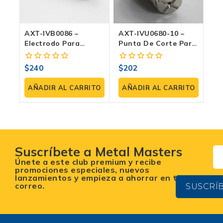
AXT-IVB0086 –
AXT-IVU0680-10 –
Electrodo Para
Punta De Corte Para
Antorcha IPT40
Antorcha IPT40
(paquete 2 Pzas)
(paquete 2 Pzas)
$
240
$
202
0
0
fuera
fuera
de
de
AÑADIR AL CARRITO
AÑADIR AL CARRITO
5
5
Suscríbete a Metal Masters
Únete a este club premium y recibe
promociones especiales, nuevos
lanzamientos y empieza a ahorrar en tu
correo.
SUSCRÍ