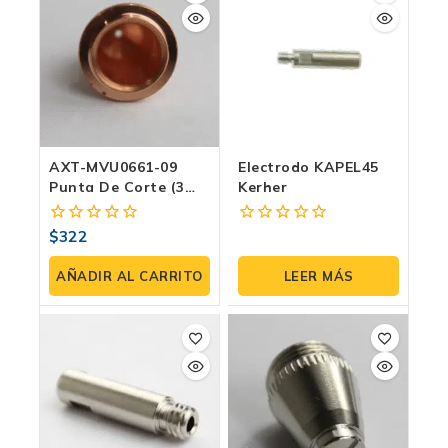
AXT-MVU0661-09
Electrodo KAPEL45
Punta De Corte (3
Kerher
Pzas) | Para
Antorcha SG-55 –
$
322
0
0
Profesional
fuera
fuera
de
de
AÑADIR AL CARRITO
LEER MÁS
5
5