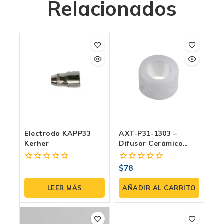
Relacionados
Electrodo KAPP33
AXT-P31-1303 –
Kerher
Difusor Cerámico
PT31 (paquete 3
Pzas)
$
78
0
0
fuera
fuera
de
de
LEER MÁS
AÑADIR AL CARRITO
5
5