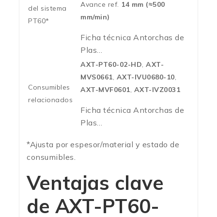
Avance ref.
14 mm (≈500
del sistema
mm/min)
PT60*
Ficha técnica Antorchas de
Plas…
AXT-PT60-02-HD
,
AXT-
MVS0661
,
AXT-IVU0680-10
,
Consumibles
AXT-MVF0601
,
AXT-IVZ0031
relacionados
Ficha técnica Antorchas de
Plas…
*Ajusta por espesor/material y estado de
consumibles.
Ventajas clave
de
AXT-PT60-