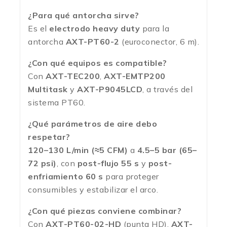
¿Para qué antorcha sirve?
Es el
electrodo heavy duty
para la
antorcha
AXT-PT60-2
(euroconector, 6 m).
¿Con qué equipos es compatible?
Con
AXT-TEC200
,
AXT-EMTP200
Multitask
y
AXT-P9045LCD
, a través del
sistema PT60.
¿Qué parámetros de aire debo
respetar?
120–130 L/min (≈5 CFM)
a
4.5–5 bar (65–
72 psi)
, con
post-flujo 55 s
y
post-
enfriamiento 60 s
para proteger
consumibles y estabilizar el arco.
¿Con qué piezas conviene combinar?
Con
AXT-PT60-02-HD
(punta HD),
AXT-