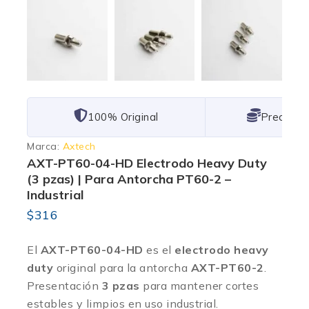
101% Original
Lowest P
Marca:
Axtech
AXT-PT60-04-HD Electrodo Heavy Duty
(3 pzas) | Para Antorcha PT60-2 –
Industrial
$
316
El
AXT-PT60-04-HD
es el
electrodo heavy
duty
original para la antorcha
AXT-PT60-2
.
Presentación
3 pzas
para mantener cortes
estables y limpios en uso industrial.