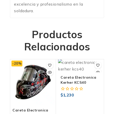
excelencia y profesionalismo en la
soldadura.
Productos
Relacionados
-20%
Careta Electronica
Kerher KCS40
$
1,230
0
fuera
de
5
Careta Electronica