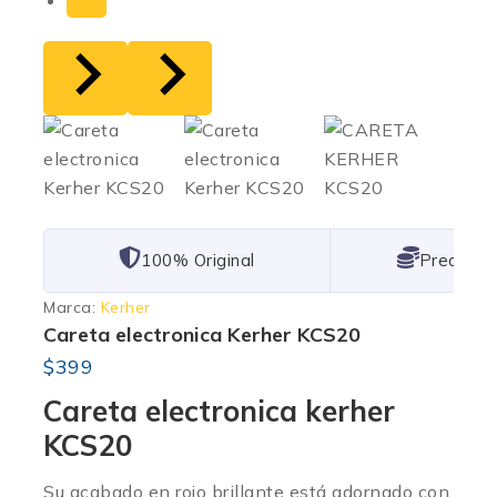
101% Original
Lowest P
Marca:
Kerher
Careta electronica Kerher KCS20
$
399
Careta electronica kerher
KCS20
Su acabado en rojo brillante está adornado con