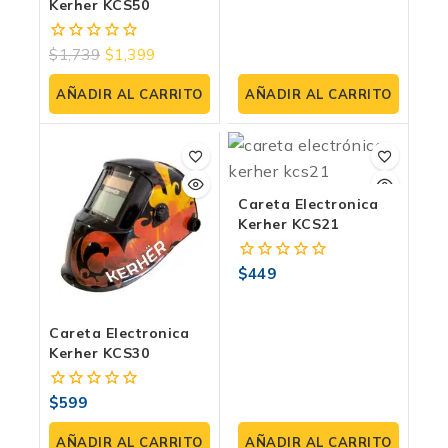
Kerher KCS50
$
1,739
$
1,399
0
fuera
de
AÑADIR AL CARRITO
AÑADIR AL CARRITO
5
Careta Electronica
Kerher KCS21
$
449
0
fuera
de
5
Careta Electronica
Kerher KCS30
$
599
0
fuera
de
AÑADIR AL CARRITO
AÑADIR AL CARRITO