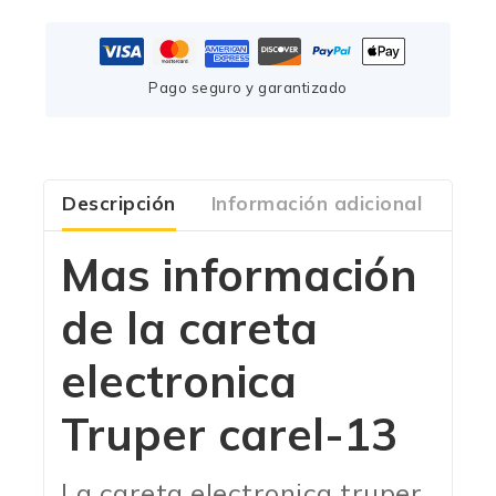
Pago seguro y garantizado
Descripción
Información adicional
Com
Mas información
de la careta
electronica
Truper carel-13
La careta electronica truper