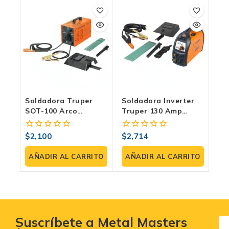
Soldadora Truper
Soldadora Inverter
SOT-100 Arco
Truper 130 Amp
Electrico 90 Amp
Inversora Bivoltaje –
Corriente Alterna
SOIN-110/130
$
2,100
$
2,714
0
0
Electrodo 110v -
fuera
fuera
Inversor
de
de
AÑADIR AL CARRITO
AÑADIR AL CARRITO
5
5
Suscríbete a Metal Masters