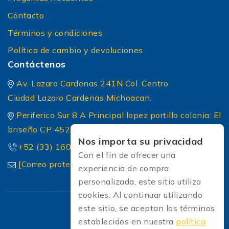
Contacto
Términos y condiciones
Política de cambio y devoluciones
Contáctenos
Av. Lazaro Cardenas 241N Col. Centro
Ciudad Lazaro Cardenas Michoacan.
Periferico Sur 8 A Principal lopez portillo colonia: El
briseño CP 45236 Zapopan Jalisco
Nos importa su privacidad
+52 (33) 1604 5032
Con el fin de ofrecer una
[Correo protected]
experiencia de compra
personalizada, este sitio utiliza
cookies. Al continuar utilizando
este sitio, se aceptan los términos
establecidos en nuestra
política