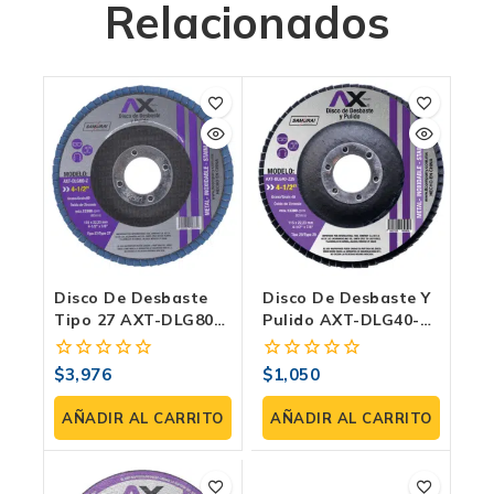
Relacionados
Disco De Desbaste
Disco De Desbaste Y
Tipo 27 AXT-DLG80-Z
Pulido AXT-DLG40-
4 1/2″ (115×22.23 Mm)
Z29 4 1/2″ (115×22.23
Zirconia Grano 80
Mm) Tipo 29 –
$
3,976
$
1,050
0
0
Para Metal/Inox –
Zirconia Grano 40
fuera
fuera
13,300 Rpm
Para Metal/Inox.
de
de
AÑADIR AL CARRITO
AÑADIR AL CARRITO
Caja Con 50
5
5
Unidades.