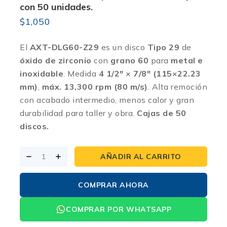
con 50 unidades.
$
1,050
El
AXT-DLG60-Z29
es un disco
Tipo 29
de
óxido de zirconio
con
grano 60
para
metal e
inoxidable
. Medida
4 1/2″ × 7/8″ (115×22.23
mm)
,
máx. 13,300 rpm (80 m/s)
. Alta remoción
con acabado intermedio, menos calor y gran
durabilidad para taller y obra.
Cajas de 50
discos.
AÑADIR AL CARRITO
COMPRAR AHORA
COMPRAR POR WHATSAPP