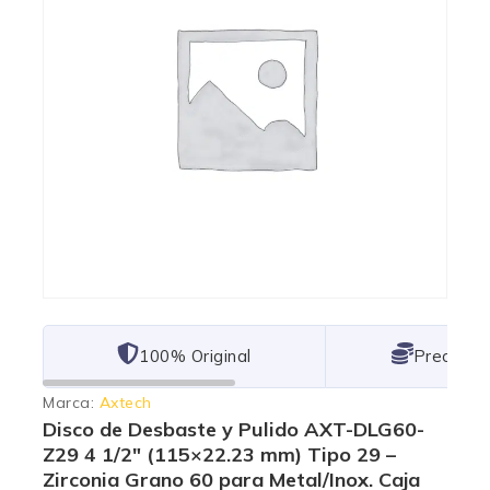
101% Original
Lowest P
Marca:
Axtech
Disco de Desbaste y Pulido AXT-DLG60-
Z29 4 1/2″ (115×22.23 mm) Tipo 29 –
Zirconia Grano 60 para Metal/Inox. Caja