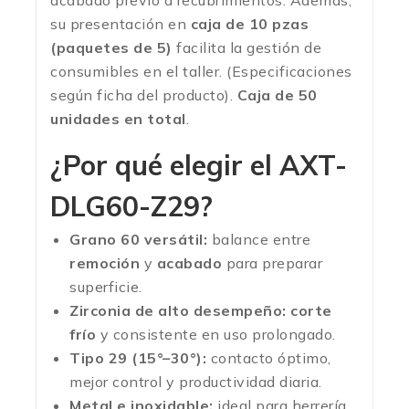
acabado previo a recubrimientos. Además,
su presentación en
caja de 10 pzas
(paquetes de 5)
facilita la gestión de
consumibles en el taller. (Especificaciones
según ficha del producto).
Caja de 50
unidades en total
.
¿Por qué elegir el AXT-
DLG60-Z29?
Grano 60 versátil:
balance entre
remoción
y
acabado
para preparar
superficie.
Zirconia de alto desempeño:
corte
frío
y consistente en uso prolongado.
Tipo 29 (15°–30°):
contacto óptimo,
mejor control y productividad diaria.
Metal e inoxidable:
ideal para herrería,