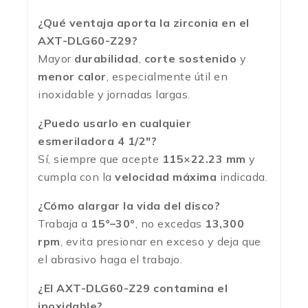
¿Qué ventaja aporta la zirconia en el
AXT-DLG60-Z29?
Mayor
durabilidad
,
corte sostenido
y
menor calor
, especialmente útil en
inoxidable y jornadas largas.
¿Puedo usarlo en cualquier
esmeriladora 4 1/2″?
Sí, siempre que acepte
115×22.23 mm
y
cumpla con la
velocidad máxima
indicada.
¿Cómo alargar la vida del disco?
Trabaja a
15°–30°
, no excedas
13,300
rpm
, evita presionar en exceso y deja que
el abrasivo haga el trabajo.
¿El AXT-DLG60-Z29 contamina el
inoxidable?