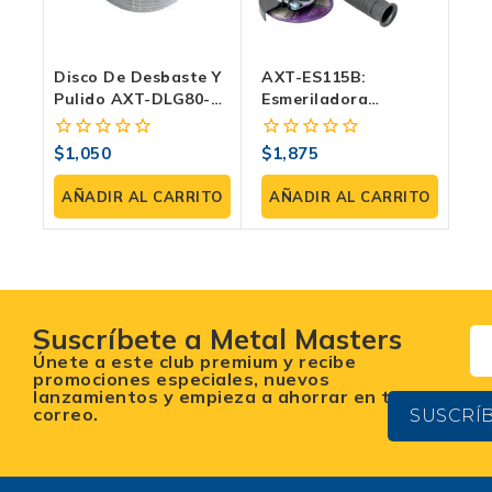
Disco De Desbaste Y
AXT-ES115B:
Pulido AXT-DLG80-
Esmeriladora
Z29 4 1/2″ (115×22.23
Inalámbrica 4 1/2”
Mm) Tipo 29 –
(115 Mm) 20V Con
$
1,050
$
1,875
0
0
Zirconia Grano 80
Freno Eléctrico,
fuera
fuera
Para Metal/Inox.
Batería 4.0Ah,
de
de
AÑADIR AL CARRITO
AÑADIR AL CARRITO
Caja Con 50
Cargador Y 10 Discos
5
5
Unidades.
Suscríbete a Metal Masters
Únete a este club premium y recibe
promociones especiales, nuevos
lanzamientos y empieza a ahorrar en tu
correo.
SUSCRÍ