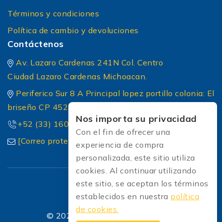
Términos y condiciones
Política de cambio y devoluciones
Contáctenos
Av. Lazaro Cardenas 241N Col. Centro
Ciudad Lazaro Cardenas Michoacan.
Periferico Sur 8 A Principal lopez portillo colonia: El
briseño CP 45236 Zapopan Jalisco
Nos importa su privacidad
+52 (33) 1604 5032
Con el fin de ofrecer una
[Correo protected]
experiencia de compra
personalizada, este sitio utiliza
cookies. Al continuar utilizando
este sitio, se aceptan los términos
establecidos en nuestra
política
de cookies.
© 2026 Soldadoras Soldaexpress