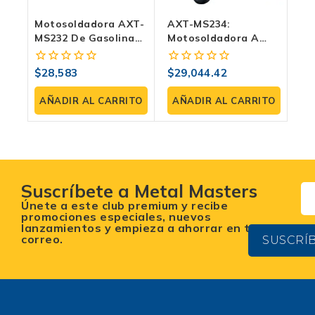
Motosoldadora AXT-
AXT-MS234:
MS232 De Gasolina
Motosoldadora A
AxTech | 50-200 Amp,
Gasolina 180A +
5,500 WATTS
Generador 120/240 V
$
28,583
$
29,044.42
0
0
fuera
fuera
de
de
AÑADIR AL CARRITO
AÑADIR AL CARRITO
5
5
Suscríbete a Metal Masters
Únete a este club premium y recibe
promociones especiales, nuevos
lanzamientos y empieza a ahorrar en tu
correo.
SUSCRÍ