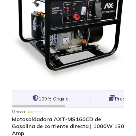
101% Original
Lowest P
Marca:
Axtech
Motosoldadora AXT-MS160CD de
Gasolina de corriente directa | 1000W 130
Amp