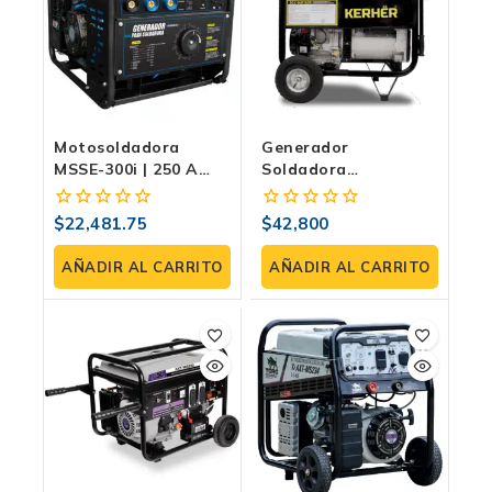
Motosoldadora
Generador
MSSE-300i | 250 A
Soldadora
Reales, Ciclo 60%,
SG210UK15CD | Alta
Generador 2 KW A
Potencia Y Excelente
$
22,481.75
$
42,800
0
0
127 V, Inversor IGBT
Rendimiento
fuera
fuera
de
de
AÑADIR AL CARRITO
AÑADIR AL CARRITO
5
5