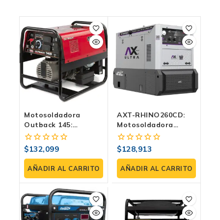
Motosoldadora
AXT-RHINO260CD:
Outback 145:
Motosoldadora
Potencia Portátil
Inverter 260A +
Con Generador AC
Generador 10/11 KW,
$
132,099
$
128,913
0
0
Integrado
120/240 V, TIG Lift Y
fuera
fuera
Spoolgun
de
de
AÑADIR AL CARRITO
AÑADIR AL CARRITO
5
5