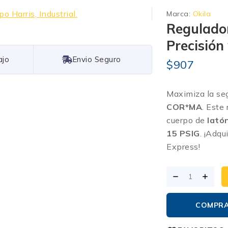
Marca:
Okila
Regulado
Precisión
Free Shipping
$
907
Maximiza la seg
COR*MA
.
Este 
cuerpo de
lató
15 PSIG
.
¡Adqui
Express!
COMPR