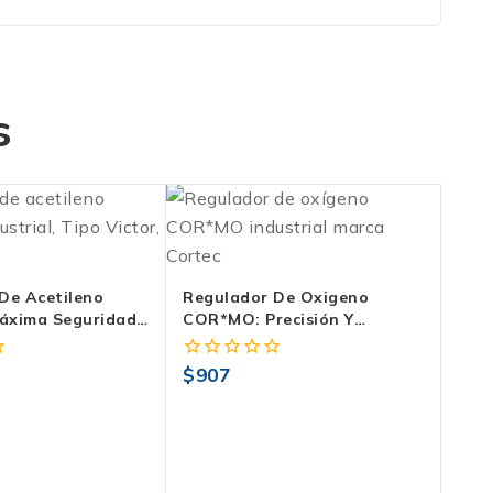
s
De Acetileno
Regulador De Oxigeno
áxima Seguridad
COR*MO: Precisión Y
 | Trabajo Pesado
Seguridad Total En Tu Taller
$
907
0
fuera
de
5