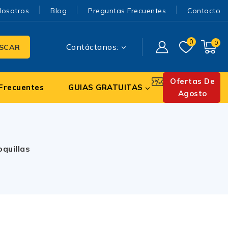
Nosotros
Blog
Preguntas Frecuentes
Contacto
0
0
Contáctanos:
SCAR
Ofertas De
Frecuentes
GUIAS GRATUITAS
Agosto
quillas