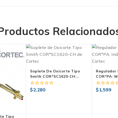
Productos Relacionado
Soplete De Oxicorte Tipo
Regulador 
Smith COR*SC1620-CH:
COR*PA: M
Rendimiento Superior
Y Precisión
$
2,280
$
1,599
0
0
fuera
fuera
de
de
5
5
te Tipo