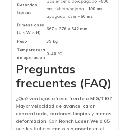
Gas encendido/apagado
~500
Retardos
ms
; subida/bajada
~100 ms
;
típicos
apagado láser
~50 ms
Dimensiones
667 × 276 × 542 mm
(L × W × H)
Peso
39 kg
Temperatura
0–40 °C
de operación
Preguntas
frecuentes (FAQ)
¿Qué ventajas ofrece frente a MIG/TIG?
Mayor
velocidad de avance
,
calor
concentrado
,
cordones limpios
y
menos
deformación
. Con
Ronch Laser Weld 65
puedes trabajar
con o sin aporte
en el