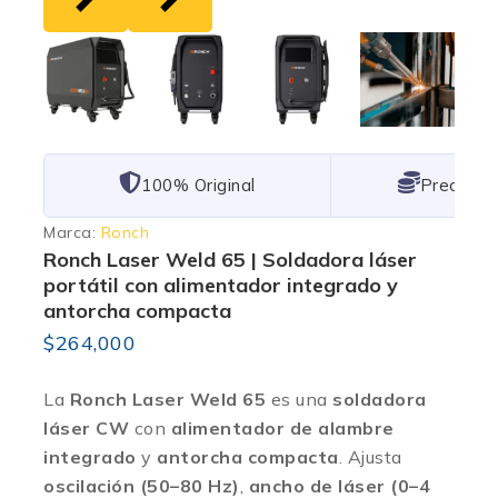
101% Original
Lowest P
Marca:
Ronch
Ronch Laser Weld 65 | Soldadora láser
portátil con alimentador integrado y
antorcha compacta
$
264,000
La
Ronch Laser Weld 65
es una
soldadora
láser CW
con
alimentador de alambre
integrado
y
antorcha compacta
. Ajusta
oscilación (50–80 Hz)
,
ancho de láser (0–4