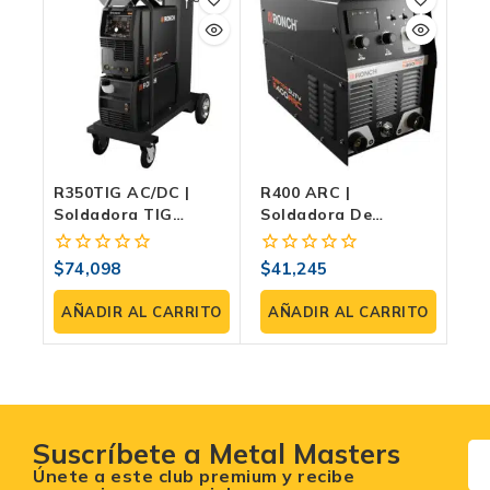
R350TIG AC/DC |
R400 ARC |
Soldadora TIG
Soldadora De
AC/DC Profesional
Electrodo 400A
350A
Trifásica, Ciclo
$
74,098
$
41,245
0
0
Pesado 60% Y VRD
fuera
fuera
Para Seguridad
de
de
AÑADIR AL CARRITO
AÑADIR AL CARRITO
5
5
Suscríbete a Metal Masters
Únete a este club premium y recibe