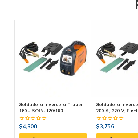
Soldadora Inversora Truper
Soldadora Inverso
160 – SOIN-120/160
200 A, 220 V, Elec
– SOIN-200
$
4,300
$
3,756
0
0
fuera
fuera
de
de