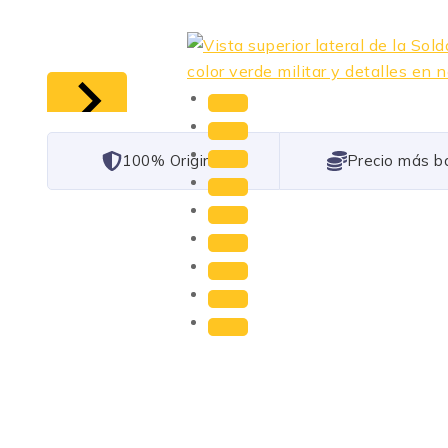
101% Original
Lowest Price