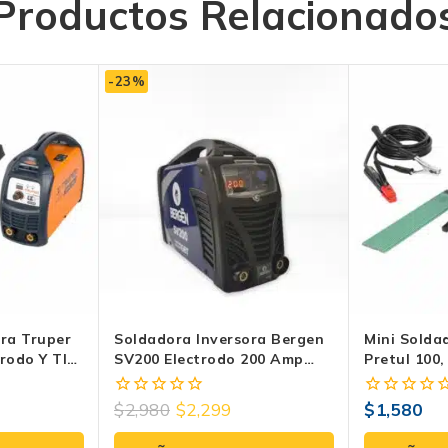
Productos Relacionado
-23%
ra Truper
Soldadora Inversora Bergen
Mini Solda
trodo Y TIG
SV200 Electrodo 200 Amp
Pretul 100,
Bivoltaje 100V 220V
Compacta 1
SION-101
$
2,980
$
2,299
$
1,580
0
0
fuera
fuera
de
de