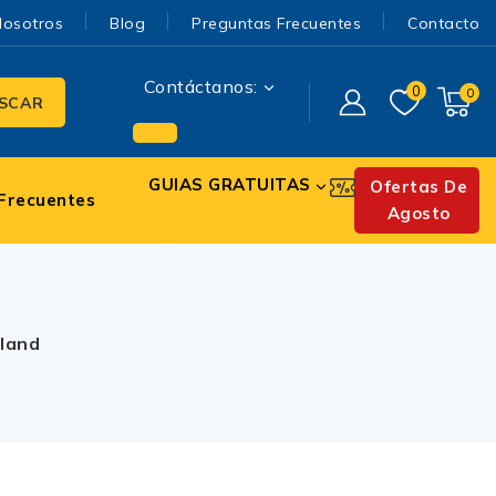
Nosotros
Blog
Preguntas Frecuentes
Contacto
Contáctanos:
0
0
SCAR
GUIAS GRATUITAS
Ofertas De
Frecuentes
Agosto
kland