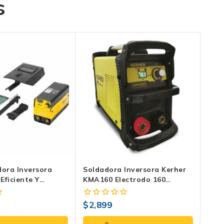
s
dora Inversora
Soldadora Inversora Kerher
 Eficiente Y
KMA160 Electrodo 160
27 V – 220V –
Amperes Bivoltaje 110V 220V
$
2,899
0
fuera
de