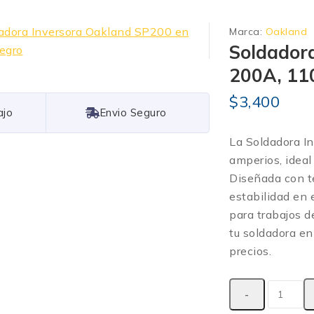
Marca:
Oakland
Soldador
200A, 11
$
3,400
Free Shipping
La Soldadora I
amperios, ideal
Diseñada con te
estabilidad en e
para trabajos d
tu soldadora en
precios.