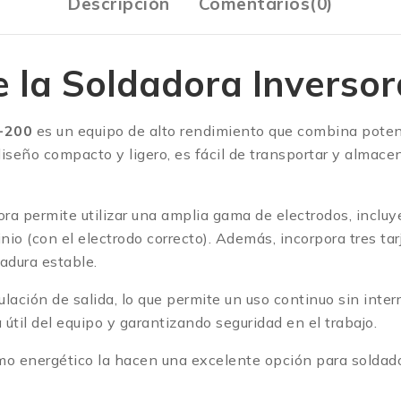
Descripción
Comentarios(0)
e la Soldadora Inverso
P-200
es un equipo de alto rendimiento que combina
poten
diseño compacto y ligero
, es fácil de transportar y almace
dora permite utilizar una amplia gama de electrodos, inclu
inio (con el electrodo correcto). Además, incorpora
tres ta
adura estable.
ulación de salida
, lo que permite un uso continuo sin inte
útil del equipo y garantizando seguridad en el trabajo.
mo energético
la hacen una excelente opción para soldado