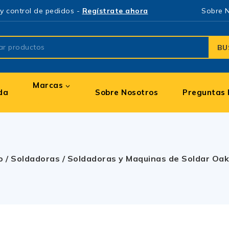
y control de pedidos -
Regístrate ahora
Sobre 
BU
Marcas
da
Sobre Nosotros
Preguntas 
o
/
Soldadoras
/
Soldadoras y Maquinas de Soldar Oa