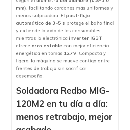
según el
diámetro del alambre (0.8–1.0
mm)
, facilitando cordones más uniformes y
menos salpicadura. El
post-flujo
automático de 3–5 s
protege el baño final
y extiende la vida de los consumibles,
mientras la electrónica
inverter IGBT
ofrece
arco estable
con mejor eficiencia
energética en tomas
127V
. Compacta y
ligera, la máquina se mueve contigo entre
frentes de trabajo sin sacrificar
desempeño.
Soldadora Redbo MIG-
120M2 en tu día a día:
menos retrabajo, mejor
acabado