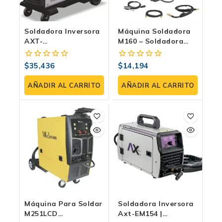
Soldadora Inversora
Máquina Soldadora
AXT-
M160 – Soldadora
SUPERMIG255LCD
Electrodo Y TIG Weld
MIG/MMA/TIG Lift |
500
$
35,436
$
14,194
0
0
250Amp
fuera
fuera
de
de
AÑADIR AL CARRITO
AÑADIR AL CARRITO
5
5
Máquina Para Soldar
Soldadora Inversora
M251LCD
Axt-EM154 |