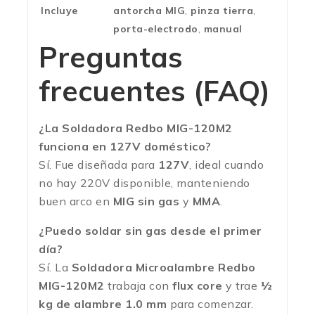
Incluye
antorcha MIG
,
pinza tierra
,
porta-electrodo
,
manual
Preguntas
frecuentes (FAQ)
¿La Soldadora Redbo MIG-120M2
funciona en 127V doméstico?
Sí. Fue diseñada para
127V
, ideal cuando
no hay 220V disponible, manteniendo
buen arco en
MIG sin gas
y
MMA
.
¿Puedo soldar sin gas desde el primer
día?
Sí. La
Soldadora Microalambre Redbo
MIG-120M2
trabaja con
flux core
y trae
½
kg de alambre 1.0 mm
para comenzar.