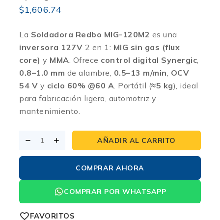
$
1,606.74
La
Soldadora Redbo MIG-120M2
es una
inversora 127V
2 en 1:
MIG sin gas (flux
core)
y
MMA
. Ofrece
control digital Synergic
,
0.8–1.0 mm
de alambre,
0.5–13 m/min
,
OCV
54 V
y
ciclo 60% @60 A
. Portátil (
≈5 kg
), ideal
para fabricación ligera, automotriz y
mantenimiento.
AÑADIR AL CARRITO
COMPRAR AHORA
COMPRAR POR WHATSAPP
FAVORITOS