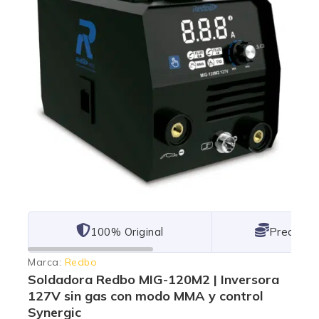
101% Original
Lowest P
Marca:
Redbo
Soldadora Redbo MIG-120M2 | Inversora
127V sin gas con modo MMA y control
Synergic